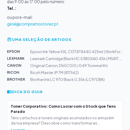
das 9:00 às 17:00 pelo número:
Tel.:
ou por e-mail:
geral@compramostoner.pt
UMA SELEÇÃO DE ARTIGOS
EPSON
Epson Ink Yellow XXL C13T878440 425ml | WorkForce Pro W...
LEXMARK
Lexmark Cartridge Black HC 53B0XA0 45k | MS817, MX717
CANON
Original Canon 2165C001 / 049 Trommel Kit
RICOH
Ricoh Master JP 7M (817562)
BROTHER
Brother Ink LC 970 Black 0,35k (LC970BK)
DICA DO GUIA
Toner Corporativo: Como Lucrar com o Stock que Tens
Parado
Tens cartuchos e toners originais acumulados no armazém
da tua empresa? Descobre como transformar es...