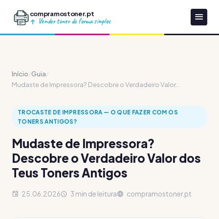
compramostoner.pt
Vender toner de forma simples
Início
/
Guia
/
Mudaste de Impressora? Descobre o Verdadeiro Valor...
TROCASTE DE IMPRESSORA — O QUE FAZER COM OS
TONERS ANTIGOS?
Mudaste de Impressora?
Descobre o Verdadeiro Valor dos
Teus Toners Antigos
25.06.2026
3 min de leitura
compramostoner.pt