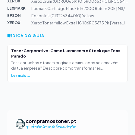
XEROX
Xerox Drum (013R00639) (013R00653) (013R00646)
LEXMARK
Lexmark Cartridge Black 51B2X00 Return 20k | MS/MX 517,...
EPSON
Epson Ink (C13T26344010) Yellow
XEROX
Xerox Toner Yellow Extra HC 106R03875 9k | VersaLink C5...
DICA DO GUIA
Toner Corporativo: Como Lucrar com o Stock que Tens
Parado
Tens cartuchos e toners originais acumulados no armazém
da tua empresa? Descobre como transformar es...
Ler mais →
compramostoner.pt
Vender toner de forma simples