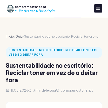
compramostoner.pt
Vender toner de forma simples
Início
/
Guia
/
Sustentabilidade no escritório: Reciclar toner em...
SUSTENTABILIDADE NO ESCRITÓRIO: RECICLAR TONER EM
VEZ DE O DEITAR FORA
Sustentabilidade no escritório:
Reciclar toner em vez de o deitar
fora
11.05.2026
3 min de leitura
compramostoner.pt