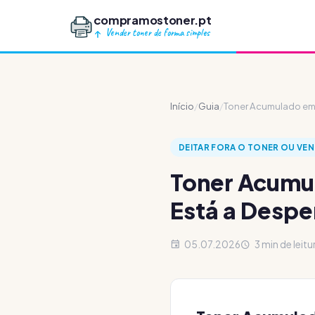
compramostoner.pt
Vender toner de forma simples
Início
/
Guia
/
Toner Acumulado em 
DEITAR FORA O TONER OU VEN
Toner Acumu
Está a Despe
05.07.2026
3 min de leitu