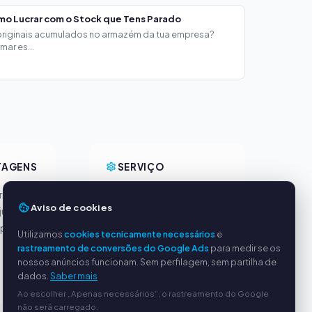
mo Lucrar com o Stock que Tens Parado
 originais acumulados no armazém da tua empresa?
ar es...
TAGENS
SERVIÇO
incipais
Sobre nós
Aviso de cookies
justos
Política de privacidade
ipado
Dados da empresa
Utilizamos
cookies tecnicamente necessários
e
Perguntas frequentes
rastreamento de conversões do Google Ads
para medir se os
(FAQ)
nossos anúncios funcionam. Sem perfilagem, sem partilha de
dados.
Saber mais
Guia
Ao escolher „Apenas necessários“, o rastreamento do Google
não será carregado.