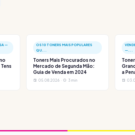
SA —
OS 10 TONERS MAIS POPULARES
VEND
QU...
—...
omo
Toners Mais Procurados no
Toner
 Tens
Mercado de Segunda Mão:
Grand
Guia de Venda em 2024
a Pen
05.08.2026 ·
3 min
03.0