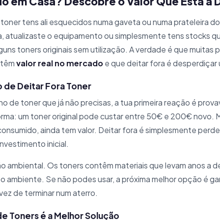
o em Casa? Descobre o Valor Que Está a 
toner tens ali esquecidos numa gaveta ou numa prateleira 
, atualizaste o equipamento ou simplesmente tens stocks q
guns toners originais sem utilização. A verdade é que muitas
s têm
valor real no mercado
e que deitar fora é desperdiçar
 de Deitar Fora Toner
 de toner que já não precisas, a tua primeira reação é prova
orma: um toner original pode custar entre 50€ e 200€ novo.
consumido, ainda tem valor. Deitar fora é simplesmente perd
nvestimento inicial.
ão ambiental. Os toners contêm materiais que levam anos a d
a o ambiente. Se não podes usar, a próxima melhor opção é gar
ez de terminar num aterro.
e Toners é a Melhor Solução