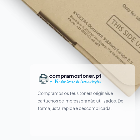
compramostoner.pt
Vender toner de forma simples
Compramos os teus toners originais e
cartuchos de impressora não utilizados. De
forma justa, rápida e descomplicada.