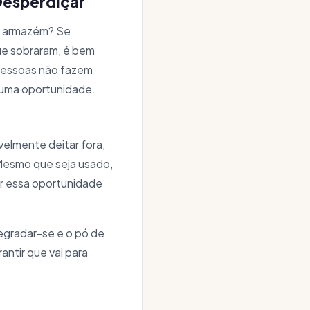
Desperdiçar
do armazém? Se
ue sobraram, é bem
 pessoas não fazem
 uma oportunidade.
velmente deitar fora,
 Mesmo que seja usado,
er essa oportunidade
egradar-se e o pó de
antir que vai para