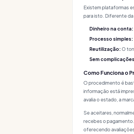
Existem plataformas e
para isto. Diferente d
Dinheiro na conta:
Processo simples:
Reutilização:
O ton
Sem complicações
Como Funciona o P
O procedimento é basta
informação está impre
avalia o estado, a mar
Se aceitares, normalme
recebes o pagamento
oferecendo avaliações 