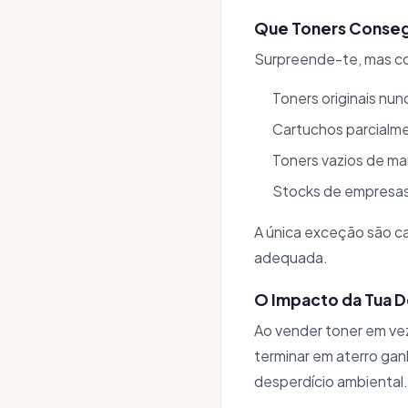
Que Toners Conse
Surpreende-te, mas co
Toners originais nun
Cartuchos parcialm
Toners vazios de m
Stocks de empresa
A única exceção são c
adequada.
O Impacto da Tua D
Ao vender toner em vez
terminar em aterro ga
desperdício ambiental