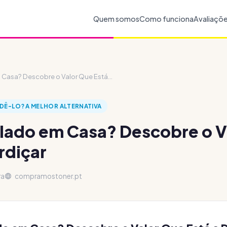
Quem somos
Como funciona
Avaliaçõ
Casa? Descobre o Valor Que Está...
DÊ-LO? A MELHOR ALTERNATIVA
lado em Casa? Descobre o V
rdiçar
ra
compramostoner.pt