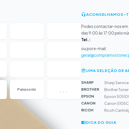
ACONSELHAMOS-T
Podes contactar-nos em d
das 9:00 às 17:00 pelo n
Tel.:
ou por e-mail:
geral@compramostoner.
UMA SELEÇÃO DE 
SHARP
Sharp Service
...
BROTHER
Panasonic
Brother Toner
EPSON
Epson S05105
CANON
Canon 5105C0
RICOH
Ricoh Cartri
DICA DO GUIA