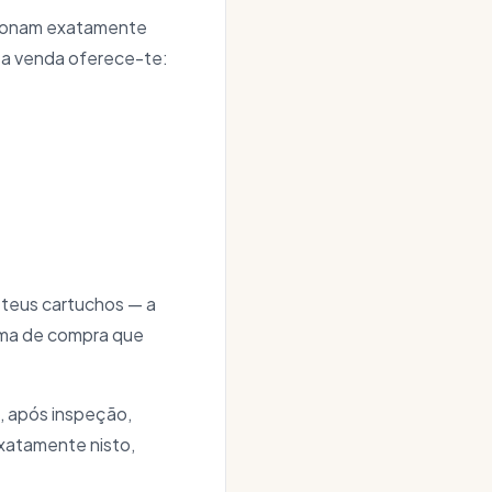
ionam exatamente
, a venda oferece-te:
 teus cartuchos — a
rma de compra que
, após inspeção,
xatamente nisto,