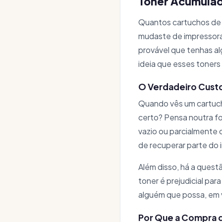
Toner Acumulad
Quantos cartuchos de 
mudaste de impressora
provável que tenhas al
ideia que esses toner
O Verdadeiro Custo
Quando vês um cartucho
certo? Pensa noutra f
vazio ou parcialmente 
de recuperar parte do i
Além disso, há a quest
toner é prejudicial par
alguém que possa, em v
Por Que a Compra d