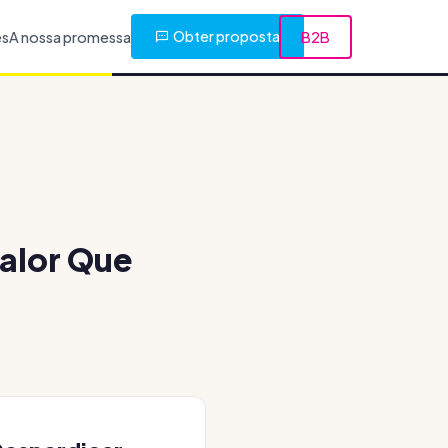
Obter proposta
es
A nossa promessa
B2B
alor Que