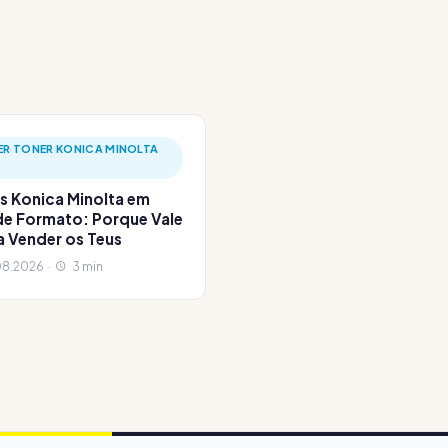
ER TONER KONICA MINOLTA
s Konica Minolta em
e Formato: Porque Vale
a Vender os Teus
8.2026 ·
3 min