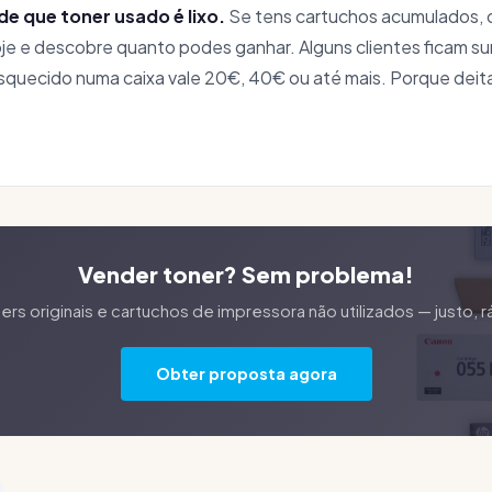
 de que toner usado é lixo.
Se tens cartuchos acumulados, 
e e descobre quanto podes ganhar. Alguns clientes ficam su
squecido numa caixa vale 20€, 40€ ou até mais. Porque deit
Vender toner? Sem problema!
s originais e cartuchos de impressora não utilizados — justo,
Obter proposta agora