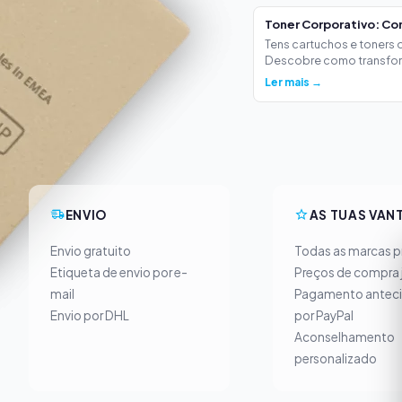
Toner Corporativo: Co
Tens cartuchos e toners
Descobre como transform
Ler mais →
ENVIO
AS TUAS VAN
Envio gratuito
Todas as marcas pr
Etiqueta de envio por e-
Preços de compra 
mail
Pagamento antec
Envio por DHL
por PayPal
Aconselhamento
personalizado