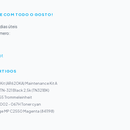
E COM TODO O GOSTO!
ias úteis
úmero:
pt
ARTIGOS
 Kit (AR620KA) Maintenance Kit A
 TN-321 Black 2,5k (TN321BK)
5 Trommeleinheit
02 - 067H Toner cyan
dge MP C2550 Magenta (841198)