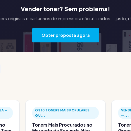
Vender toner? Sem problema!
s originais e cartuchos de impressora não utilizados — justo,
Obter proposta agora
SA —
OS 10 TONERS MAIS POPULARES
VEND
QU...
—...
omo
Toners Mais Procurados no
Toner
 Tens
Mercado de Segunda Mão:
Grand