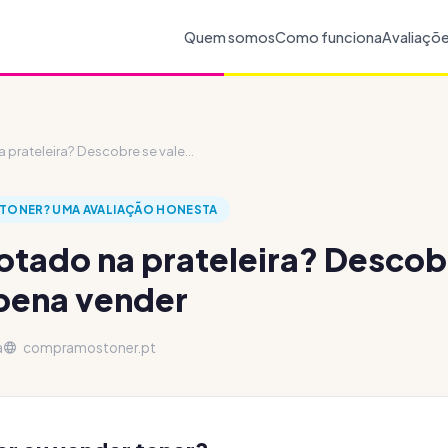
Quem somos
Como funciona
Avaliaçõ
 prateleira? Descobre se vale...
 TONER? UMA AVALIAÇÃO HONESTA
otado na prateleira? Descobr
pena vender
a
compramostoner.pt