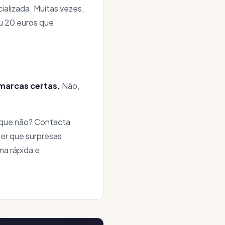
alizada. Muitas vezes,
ou 20 euros que
 marcas certas.
Não,
orque não? Contacta
er que surpresas
ma rápida e