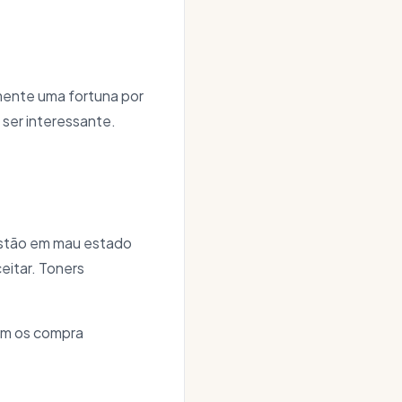
amente uma fortuna por
 ser interessante.
estão em mau estado
eitar. Toners
uem os compra