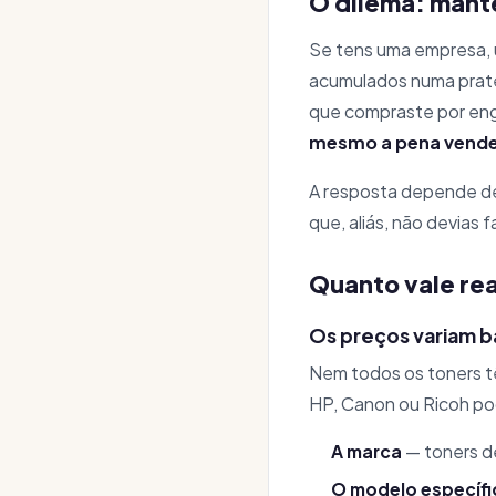
O dilema: mant
Se tens uma empresa, u
acumulados numa prate
que compraste por enga
mesmo a pena vende
A resposta depende de 
que, aliás, não devias f
Quanto vale re
Os preços variam b
Nem todos os toners t
HP, Canon ou Ricoh po
A marca
— toners d
O modelo específi