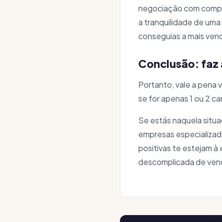
negociação com compra
a tranquilidade de uma
conseguias a mais ven
Conclusão: faz 
Portanto, vale a pena 
se for apenas 1 ou 2 c
Se estás naquela situa
empresas especializa
positivas te estejam à
descomplicada de vend