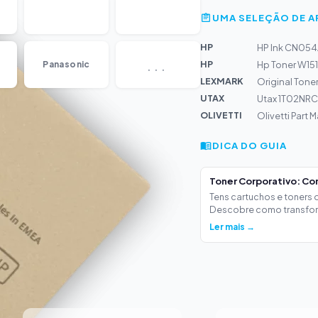
UMA SELEÇÃO DE 
HP
HP Ink CN054A
...
HP
Panasonic
Hp Toner W151
LEXMARK
Original Tone
UTAX
Utax 1T02NRC
OLIVETTI
Olivetti Part
DICA DO GUIA
Toner Corporativo: Co
Tens cartuchos e toners
Descobre como transform
Ler mais →