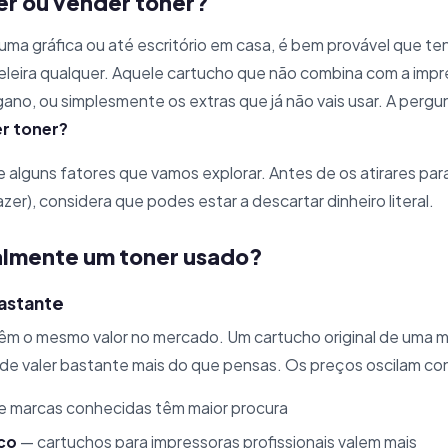
er ou vender toner?
ma gráfica ou até escritório em casa, é bem provável que te
leira qualquer. Aquele cartucho que não combina com a impr
no, ou simplesmente os extras que já não vais usar. A pergu
r toner?
alguns fatores que vamos explorar. Antes de os atirares para 
azer), considera que podes estar a descartar dinheiro literal.
almente um toner usado?
astante
êm o mesmo valor no mercado. Um cartucho original de uma
de valer bastante mais do que pensas. Os preços oscilam co
e marcas conhecidas têm maior procura
co
— cartuchos para impressoras profissionais valem mais