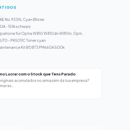
ARTIGOS
E No.933XL Cyan Blister
0A - 151A schwarz
rpatrone für Optra W810 W810dn W810n, Optr...
UT0 - PK5011C Toner cyan
 Maintenance Kit B0873 PM660A 500k
mo Lucrar com o Stock que Tens Parado
 originais acumulados no armazém da tua empresa?
ar es...