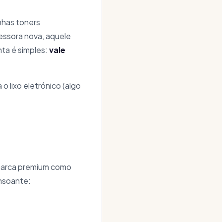
nhas toners
essora nova, aquele
nta é simples:
vale
o lixo eletrónico (algo
 marca premium como
nsoante: