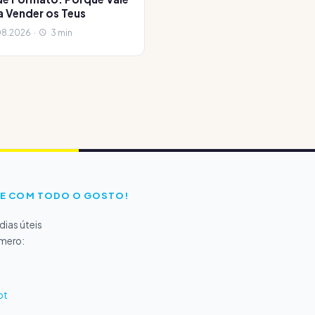
a Vender os Teus
8.2026 ·
3 min
E COM TODO O GOSTO!
ias úteis
úmero:
pt