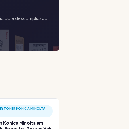
 rápido e descomplicado.
ER TONER KONICA MINOLTA
s Konica Minolta em
e Formato: Porque Vale