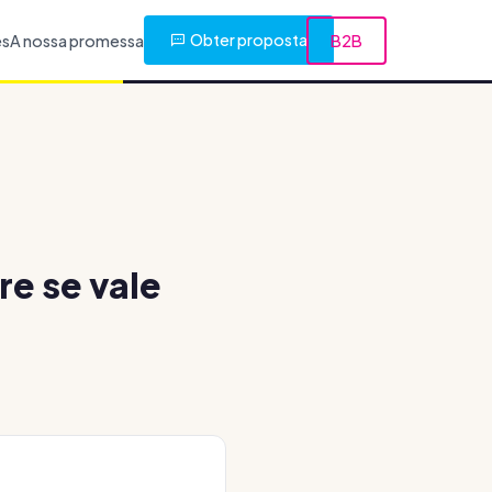
Obter proposta
es
A nossa promessa
B2B
e se vale