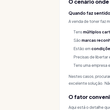
O cenário onde
Quando faz sentid
A venda de toner faz m
Tens
múltiplos car
São
marcas recon
Estão em
condiçõe
Precisas de liberta
Tens uma empresa e
Nestes casos, procura
excelente solução. Não
O fator conven
Aqui está o detalhe qu