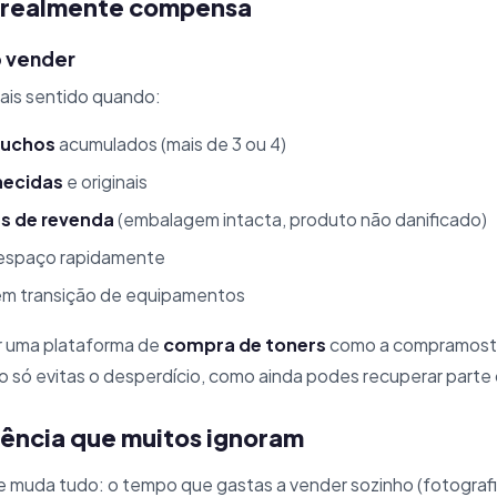
 realmente compensa
o vender
ais sentido quando:
tuchos
acumulados (mais de 3 ou 4)
hecidas
e originais
s de revenda
(embalagem intacta, produto não danificado)
r espaço rapidamente
m transição de equipamentos
r uma plataforma de
compra de toners
como a compramosto
 só evitas o desperdício, como ainda podes recuperar parte d
iência que muitos ignoram
e muda tudo: o tempo que gastas a vender sozinho (fotografi