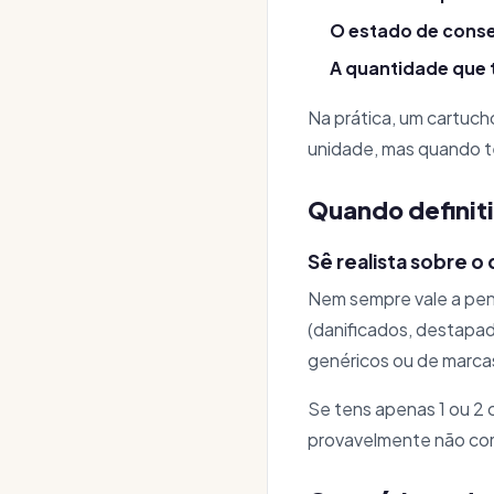
O estado de cons
A quantidade que 
Na prática, um cartuch
unidade, mas quando te
Quando defini
Sê realista sobre o
Nem sempre vale a pen
(danificados, destapad
genéricos ou de marca
Se tens apenas 1 ou 2
provavelmente não com