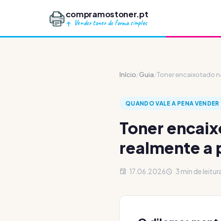
compramostoner.pt
Vender toner de forma simples
Início
/
Guia
/
Toner encaixotado na
QUANDO VALE A PENA VENDER
Toner encaix
realmente a 
17.06.2026
3 min de leitur