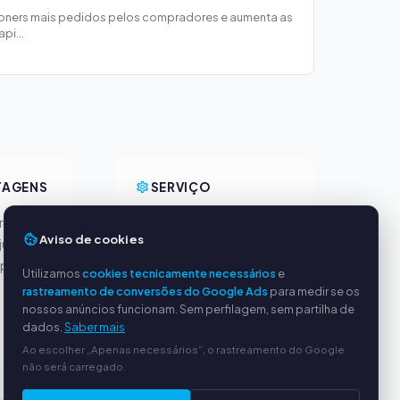
toners mais pedidos pelos compradores e aumenta as
pi...
TAGENS
SERVIÇO
incipais
Sobre nós
Aviso de cookies
justos
Política de privacidade
ipado
Dados da empresa
Utilizamos
cookies tecnicamente necessários
e
Perguntas frequentes
rastreamento de conversões do Google Ads
para medir se os
(FAQ)
nossos anúncios funcionam. Sem perfilagem, sem partilha de
dados.
Saber mais
Guia
Ao escolher „Apenas necessários“, o rastreamento do Google
não será carregado.