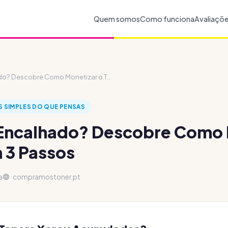
Quem somos
Como funciona
Avaliaçõ
do? Descobre Como Monetizar o T...
S SIMPLES DO QUE PENSAS
 Encalhado? Descobre Como 
 3 Passos
a
compramostoner.pt