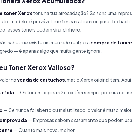
 Toners Xerox Acumulados?
e toner Xerox
tens na tua arrecadação? Se tens uma impres
utro modelo, é provável que tenhas alguns originais fechad
o, esses toners podem virar dinheiro.
não sabe que existe um mercado real para
compra de toner
egredo — é apenas algo que muita gente ignora.
eu Toner Xerox Valioso?
valor na
venda de cartuchos
, mas o Xerox original tem. Aqu
antida
— Os toners originais Xerox têm sempre procura no m
o
— Se nunca foi aberto ou mal utilizado, o valor é muito maior
comprovada
— Empresas sabem exatamente que podem usar
ecente
— Quanto mais novo, melhor