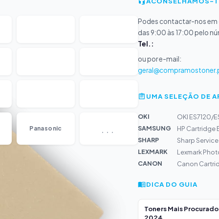
ACONSELHAMOS-T
Podes contactar-nos em d
das 9:00 às 17:00 pelo n
Tel.:
ou por e-mail:
geral@compramostoner.
UMA SELEÇÃO DE 
OKI
OKI ES7120/E
...
SAMSUNG
Panasonic
HP Cartridge
SHARP
Sharp Service
LEXMARK
Lexmark Phot
CANON
Canon Cartri
DICA DO GUIA
Toners Mais Procurad
2024