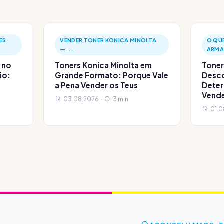
ES
VENDER TONER KONICA MINOLTA
O QU
—...
ARMA
 no
Toners Konica Minolta em
Toner
ão:
Grande Formato: Porque Vale
Desco
a Pena Vender os Teus
Deter
Vend
03.08.2026 ·
3 min
01.0