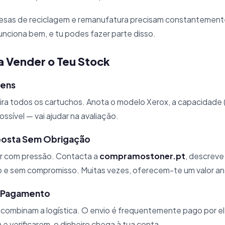
sas de reciclagem e remanufatura precisam constantement
nciona bem, e tu podes fazer parte disso.
a Vender o Teu Stock
Tens
tira todos os cartuchos. Anota o modelo Xerox, a capacidade (
ossível — vai ajudar na avaliação.
posta Sem Obrigação
r com pressão. Contacta a
compramostoner.pt
, descreve
do e sem compromisso. Muitas vezes, oferecem-te um valor an
o Pagamento
 combinam a logística. O envio é frequentemente pago por el
e verificarem, o dinheiro chega à tua conta.