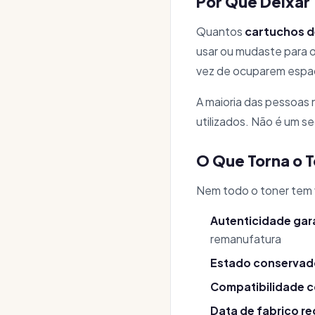
Por Que Deixar
Quantos
cartuchos d
usar ou mudaste para o
vez de ocuparem espaç
A maioria das pessoas 
utilizados. Não é um s
O Que Torna o T
Nem todo o toner tem 
Autenticidade gar
remanufatura
Estado conservad
Compatibilidade 
Data de fabrico r