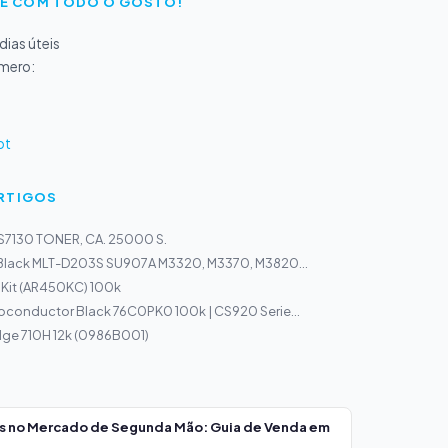
E COM TODO O GOSTO!
ias úteis
úmero:
pt
ARTIGOS
S7130 TONER, CA. 25000 S.
 Black MLT-D203S SU907A M3320, M3370, M3820...
 Kit (AR450KC) 100k
oconductor Black 76C0PK0 100k | CS920 Serie...
dge 710H 12k (0986B001)
os no Mercado de Segunda Mão: Guia de Venda em