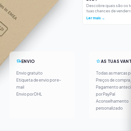
Descobre quais são os 
tuas chances de vender ra
Ler mais →
ENVIO
AS TUAS VAN
Envio gratuito
Todas as marcas pr
Etiqueta de envio por e-
Preços de compra 
mail
Pagamento antec
Envio por DHL
por PayPal
Aconselhamento
personalizado