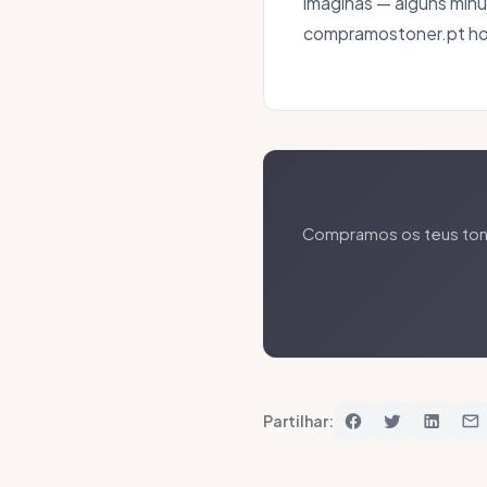
imaginas — alguns minu
compramostoner.pt hoje
Compramos os teus toner
Partilhar: