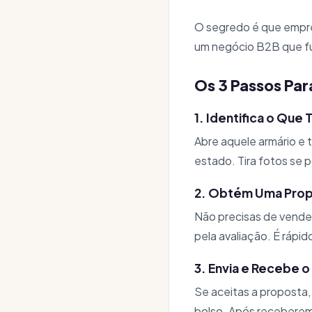
O segredo é que empre
um negócio B2B que fu
Os 3 Passos Par
1. Identifica o Que 
Abre aquele armário e 
estado. Tira fotos se p
2. Obtém Uma Pro
Não precisas de vende
pela avaliação. É rápi
3. Envia e Recebe 
Se aceitas a proposta,
bolso. Após receberem 