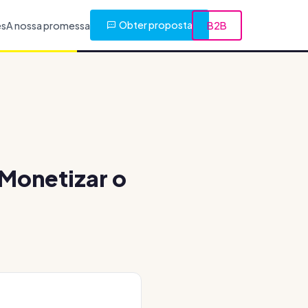
Obter proposta
es
A nossa promessa
B2B
Monetizar o