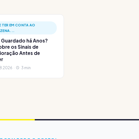
E TER EM CONTA AO
ZENA...
 Guardado há Anos?
bre os Sinais de
ioração Antes de
er
8.2026 ·
3 min