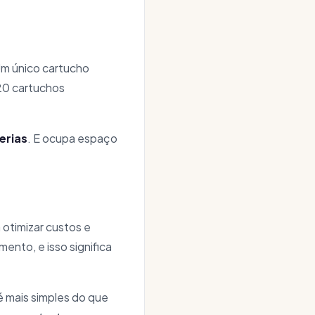
Um único cartucho
 20 cartuchos
erias
. E ocupa espaço
 otimizar custos e
nto, e isso significa
 mais simples do que