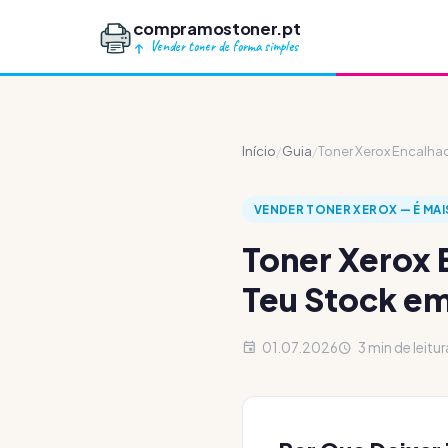
compramostoner.pt
Vender toner de forma simples
Início
/
Guia
/
Toner Xerox Encalha
VENDER TONER XEROX — É MAI
Toner Xerox
Teu Stock em
01.07.2026
3 min de leitur