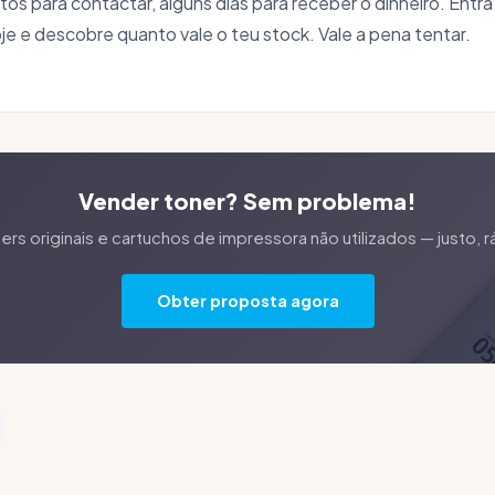
tos para contactar, alguns dias para receber o dinheiro. Ent
 e descobre quanto vale o teu stock. Vale a pena tentar.
Vender toner? Sem problema!
s originais e cartuchos de impressora não utilizados — justo,
Obter proposta agora