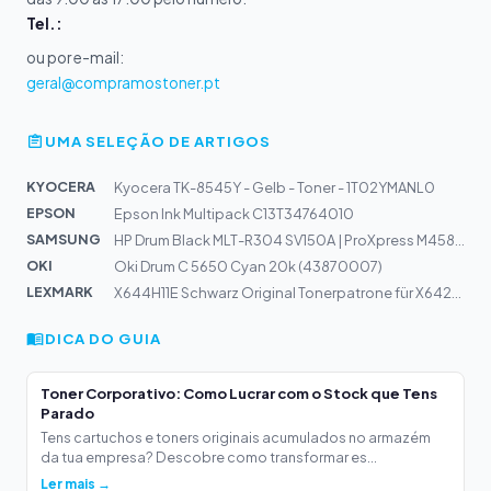
Tel.:
ou por e-mail:
geral@compramostoner.pt
UMA SELEÇÃO DE ARTIGOS
KYOCERA
Kyocera TK-8545Y - Gelb - Toner - 1T02YMANL0
EPSON
Epson Ink Multipack C13T34764010
SAMSUNG
HP Drum Black MLT-R304 SV150A | ProXpress M4583FX
OKI
Oki Drum C 5650 Cyan 20k (43870007)
LEXMARK
X644H11E Schwarz Original Tonerpatrone für X642e 644dte...
DICA DO GUIA
Toner Corporativo: Como Lucrar com o Stock que Tens
Parado
Tens cartuchos e toners originais acumulados no armazém
da tua empresa? Descobre como transformar es...
Ler mais →