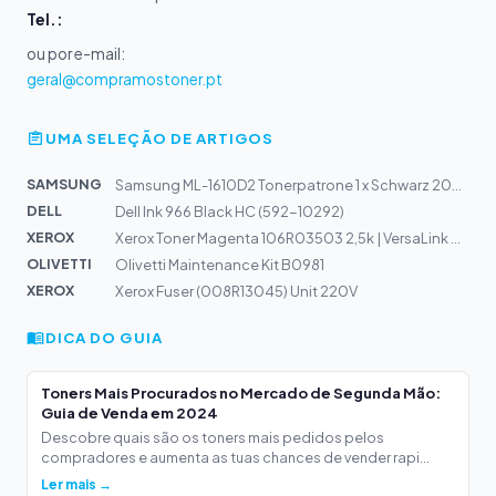
Tel.:
ou por e-mail:
geral@compramostoner.pt
UMA SELEÇÃO DE ARTIGOS
SAMSUNG
Samsung ML-1610D2 Tonerpatrone 1 x Schwarz 2000 Seiten...
DELL
Dell Ink 966 Black HC (592-10292)
XEROX
Xerox Toner Magenta 106R03503 2,5k | VersaLink C400, C4...
OLIVETTI
Olivetti Maintenance Kit B0981
XEROX
Xerox Fuser (008R13045) Unit 220V
DICA DO GUIA
Toners Mais Procurados no Mercado de Segunda Mão:
Guia de Venda em 2024
Descobre quais são os toners mais pedidos pelos
compradores e aumenta as tuas chances de vender rapi...
Ler mais →