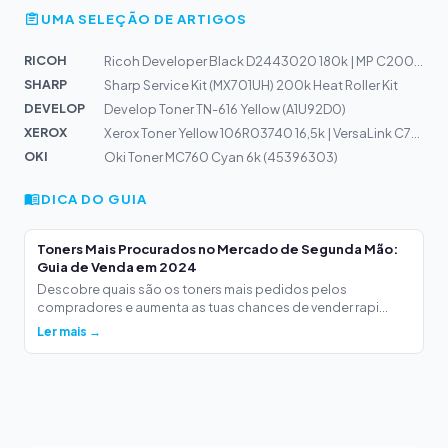
UMA SELEÇÃO DE ARTIGOS
RICOH
Ricoh Developer Black D2443020 180k | MP C2004, MP C250...
SHARP
Sharp Service Kit (MX701UH) 200k Heat Roller Kit
DEVELOP
Develop Toner TN-616 Yellow (A1U92D0)
XEROX
Xerox Toner Yellow 106R03740 16,5k | VersaLink C7020, C...
OKI
Oki Toner MC760 Cyan 6k (45396303)
DICA DO GUIA
Toners Mais Procurados no Mercado de Segunda Mão:
Guia de Venda em 2024
Descobre quais são os toners mais pedidos pelos
compradores e aumenta as tuas chances de vender rapi...
Ler mais →