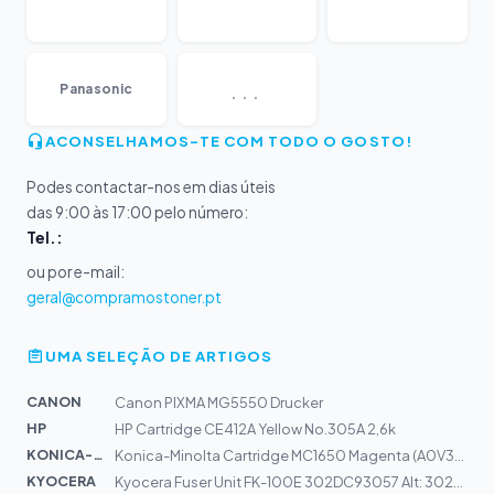
...
Panasonic
ACONSELHAMOS-TE COM TODO O GOSTO!
Podes contactar-nos em dias úteis
das 9:00 às 17:00 pelo número:
Tel.:
ou por e-mail:
geral@compramostoner.pt
UMA SELEÇÃO DE ARTIGOS
CANON
Canon PIXMA MG5550 Drucker
HP
HP Cartridge CE412A Yellow No.305A 2,6k
KONICA-MIN...
Konica-Minolta Cartridge MC1650 Magenta (A0V30CH) 2,5k
KYOCERA
Kyocera Fuser Unit FK-100E 302DC93057 Alt: 302DC93052 |...