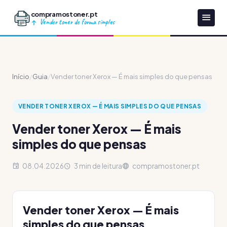
compramostoner.pt
Vender toner de forma simples
Início
/
Guia
/
Vender toner Xerox — É mais simples do que pensas
VENDER TONER XEROX — É MAIS SIMPLES DO QUE PENSAS
Vender toner Xerox — É mais
simples do que pensas
08.04.2026
3 min de leitura
compramostoner.pt
Vender toner Xerox — É mais
simples do que pensas