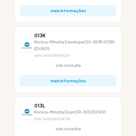
mais informações
013K
Konica-Minolta Developer DV-801K (013K)
(DV801)
EAN: 4053768174267
sob consulta
mais informações
013L
Konica-Minolta Drum DR-801 (30369)
EAN: 4053768174274
sob consulta