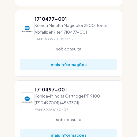
1710477-001
Konica Minolta Magicolor 2200, Toner-
Abfallbeh?lter 1710477-001
EAN: 0039281027338
sob consulta
mais informações
1710497-001
Konica-Minolta Cartridge PP 9100
(1710497001) (4563301)
EAN: 39281030437
sob consulta
mais informações