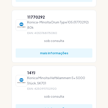
11770292
Konica-Minolta Drum Type 105 (11770292)
80k
EAN: 4053768175080
sob consulta
mais informações
14YJ
Konica Minolta Heftklammern 5x 5000
Stück, SK701
EAN: 4250911702920
sob consulta