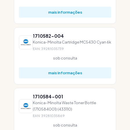
mais informações
1710582-004
Konica-Minolta Cartridge MC5430 Cyan 6k
EAN: 39281035739
sob consulta
mais informações
1710584-001
Konica-Minolta Waste Toner Bottle
(1710584001) (433110)
EAN: 39281035869
sob consulta