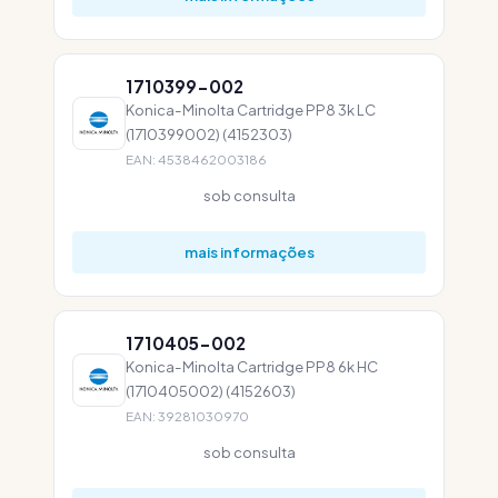
1710399-002
Konica-Minolta Cartridge PP8 3k LC
(1710399002) (4152303)
EAN: 4538462003186
sob consulta
mais informações
1710405-002
Konica-Minolta Cartridge PP8 6k HC
(1710405002) (4152603)
EAN: 39281030970
sob consulta