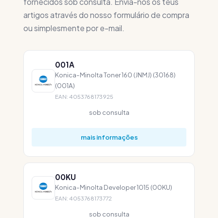
fornecidos sob consulta. Envia-nos os teus
artigos através do nosso formulário de compra
ou simplesmente por e-mail.
001A
Konica-Minolta Toner 160 (JNMJ) (30168)
(001A)
EAN: 4053768173925
sob consulta
mais informações
00KU
Konica-Minolta Developer 1015 (00KU)
EAN: 4053768173772
sob consulta