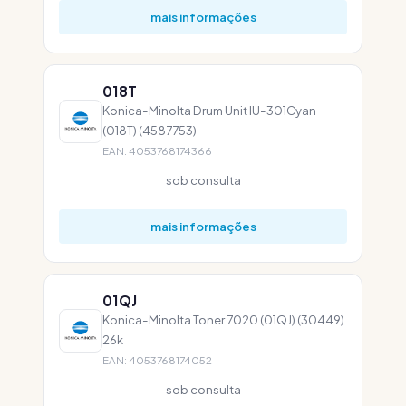
mais informações
018T
Konica-Minolta Drum Unit IU-301Cyan
(018T) (4587753)
EAN: 4053768174366
sob consulta
mais informações
01QJ
Konica-Minolta Toner 7020 (01QJ) (30449)
26k
EAN: 4053768174052
sob consulta