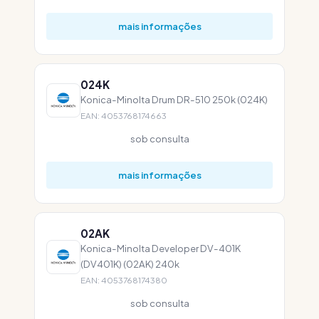
mais informações
024K
Konica-Minolta Drum DR-510 250k (024K)
EAN: 4053768174663
sob consulta
mais informações
02AK
Konica-Minolta Developer DV-401K
(DV401K) (02AK) 240k
EAN: 4053768174380
sob consulta