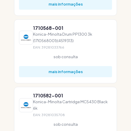
mais informações
1710568-001
Konica-Minolta Drum PP1300 3k
(1710568001)(4519313)
EAN: 39281033766
sob consulta
mais informações
1710582-001
Konica-Minolta Cartridge MC5430 Black
6k
EAN: 39281035708
sob consulta