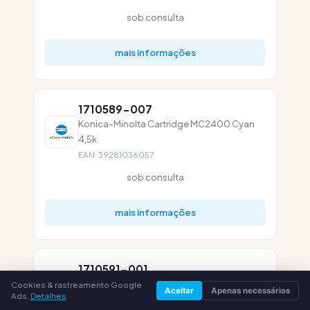
sob consulta
mais informações
1710589-007
Konica-Minolta Cartridge MC2400 Cyan
4,5k
EAN: 39281036057
sob consulta
mais informações
1710591-001
Konica-Minolta Drum MC 2400 45k
Cookies & rastreamento Google
Aceitar
Apenas necessários
Ads.
Detalhes
(1710591001)