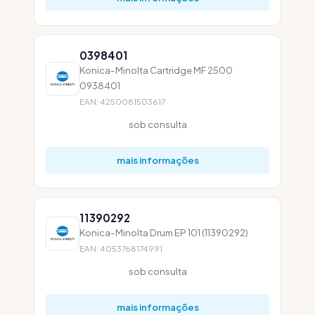
0398401
Konica-Minolta Cartridge MF 2500
0938401
EAN: 4250081503617
sob consulta
mais informações
11390292
Konica-Minolta Drum EP 101 (11390292)
EAN: 4053768174991
sob consulta
mais informações