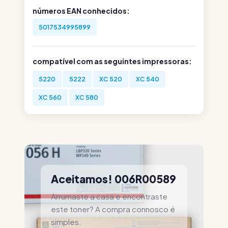
números EAN conhecidos:
5017534995899
compatível com as seguintes impressoras:
5220
5222
XC 520
XC 540
XC 560
XC 580
Aceitamos! 006R00589
Arrumaste a casa e encontraste
este toner? A compra connosco é
simples.