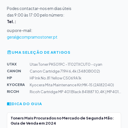
Podes contactar-nos em dias úteis
das 9:00 às 17:00 pelo número:
Tel.:
ou por e-mail:
geral@compramostoner.pt
UMA SELEÇÃO DE ARTIGOS
UTAX
Utax Toner PK5019C - 1T02TXCUT0 - cyan
CANON
Canon Cartridge 719H 6,4k (3480B002)
HP
HP Ink No.81 Yellow C5069A 1k
KYOCERA
Kyocera Mita Maintenance Kit MK-15 (2A182040)
RICOH
Ricoh Cartridge MP 401 Black 841887 10,4K | MP401, SP45...
DICA DO GUIA
Toners Mais Procurados no Mercado de Segunda Mão:
Guia de Venda em 2024