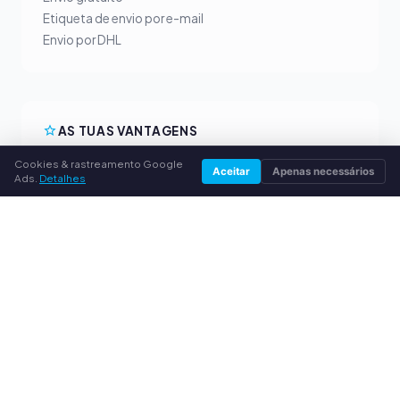
Etiqueta de envio por e-mail
Envio por DHL
AS TUAS VANTAGENS
Cookies & rastreamento Google
Todas as marcas principais
Aceitar
Apenas necessários
Ads.
Detalhes
Preços de compra justos
Pagamento antecipado por PayPal
Aconselhamento personalizado
SERVIÇO
Sobre nós
Política de privacidade