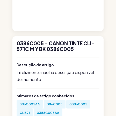
0386C005 - CANON TINTE CLI-
571C M Y BK 0386C005
Descrição do artigo
Infelizmente não há descrição disponível
de momento
números de artigo conhecidos:
386C005AA
386C005
0386C005
CLI571
0386C005AA