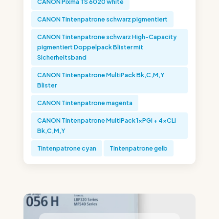
CANON Pixma TS 6020 white
CANON Tintenpatrone schwarz pigmentiert
CANON Tintenpatrone schwarz High-Capacity
pigmentiert Doppelpack Blister mit
Sicherheitsband
CANON Tintenpatrone MultiPack Bk,C,M,Y
Blister
CANON Tintenpatrone magenta
CANON Tintenpatrone MultiPack 1xPGI + 4xCLI
Bk,C,M,Y
Tintenpatrone cyan
Tintenpatrone gelb