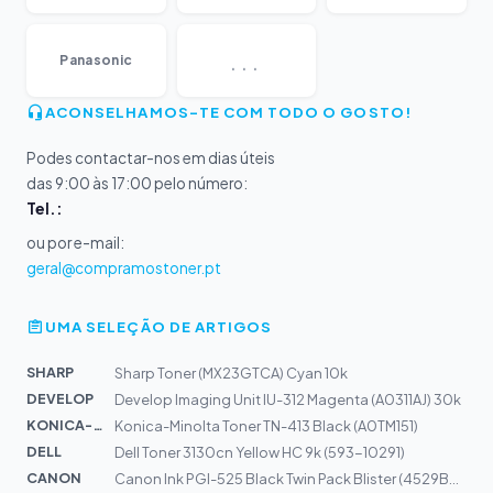
...
Panasonic
ACONSELHAMOS-TE COM TODO O GOSTO!
Podes contactar-nos em dias úteis
das 9:00 às 17:00 pelo número:
Tel.:
ou por e-mail:
geral@compramostoner.pt
UMA SELEÇÃO DE ARTIGOS
SHARP
Sharp Toner (MX23GTCA) Cyan 10k
DEVELOP
Develop Imaging Unit IU-312 Magenta (A0311AJ) 30k
KONICA-MIN...
Konica-Minolta Toner TN-413 Black (A0TM151)
DELL
Dell Toner 3130cn Yellow HC 9k (593-10291)
CANON
Canon Ink PGI-525 Black Twin Pack Blister (4529B010)