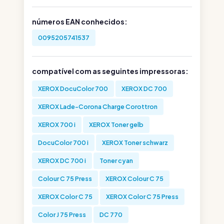
números EAN conhecidos:
0095205741537
compatível com as seguintes impressoras:
XEROX DocuColor 700
XEROX DC 700
XEROX Lade-Corona Charge Corottron
XEROX 700 i
XEROX Toner gelb
DocuColor 700 i
XEROX Toner schwarz
XEROX DC 700 i
Toner cyan
Colour C 75 Press
XEROX Colour C 75
XEROX Color C 75
XEROX Color C 75 Press
Color J 75 Press
DC 770