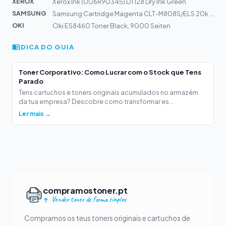
XEROX
Xerox Ink (006R90345) DT128 Dry Ink Green
SAMSUNG
Samsung Cartridge Magenta CLT-M808S/ELS 20k | MultiXpre...
OKI
Oki ES8460 Toner Black, 9000 Seiten
DICA DO GUIA
Toner Corporativo: Como Lucrar com o Stock que Tens
Parado
Tens cartuchos e toners originais acumulados no armazém
da tua empresa? Descobre como transformar es...
Ler mais →
compramostoner.pt
Vender toner de forma simples
Compramos os teus toners originais e cartuchos de