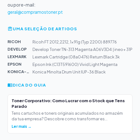
ou por e-mail:
geral@compramostoner.pt
UMA SELEÇÃO DE ARTIGOS
RICOH
Ricoh FT 2012,2212, 1x91g (Typ 2200) 889776
DEVELOP
Develop Toner TN-313 Magenta A06V3D4 | ineo+ 31P
LEXMARK
Lexmark Cartridge (08a0476) Return Black 3k
EPSON
Epson Ink (C13T591600) Vivid Light Magenta
KONICA-MIN...
Konica Minolta Drum Unit IUP-36 Black
DICA DO GUIA
Toner Corporativo: Como Lucrar com o Stock que Tens
Parado
Tens cartuchos e toners originais acumulados no armazém
da tua empresa? Descobre como transformar es...
Ler mais →