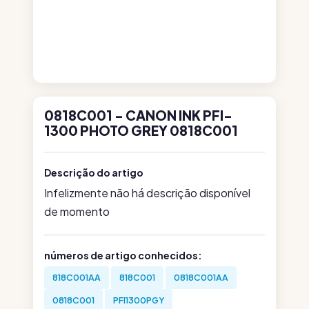
0818C001 - CANON INK PFI-
1300 PHOTO GREY 0818C001
Descrição do artigo
Infelizmente não há descrição disponível
de momento
números de artigo conhecidos:
818C001AA
818C001
0818C001AA
0818C001
PFI1300PGY