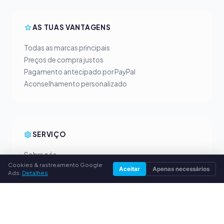
AS TUAS VANTAGENS
Todas as marcas principais
Preços de compra justos
Pagamento antecipado por PayPal
Aconselhamento personalizado
SERVIÇO
Sobre nós
Cookies & rastreamento Google
Política de privacidade
Aceitar
Apenas necessários
Ads.
Detalhes
Dados da empresa
Perguntas frequentes (FAQ)
Guia