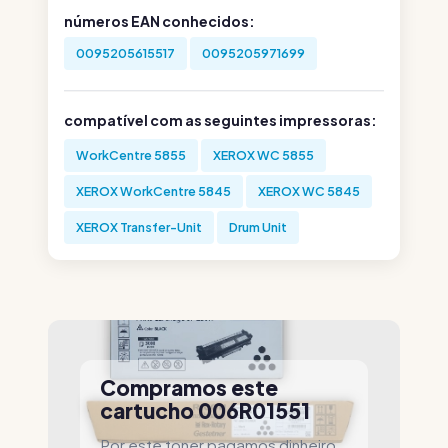
números EAN conhecidos:
0095205615517
0095205971699
compatível com as seguintes impressoras:
WorkCentre 5855
XEROX WC 5855
XEROX WorkCentre 5845
XEROX WC 5845
XEROX Transfer-Unit
Drum Unit
Compramos este
cartucho 006R01551
Por este toner pagamos dinheiro