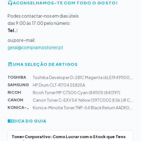
ACONSELHAMOS-TE COM TODO O GOSTO!
Podes contactar-nos em dias úteis
das 9:00 às 17:00 pelo número:
Tel.:
ou por e-mail:
geral@compramostoner.pt
UMA SELEÇÃO DE ARTIGOS
TOSHIBA
Toshiba Developer D-281C Magenta (6LE19491100) 24k
SAMSUNG
HP Drum CLT-R704 SS825A
RICOH
Ricoh Toner MP C7500 Cyan (841101) (841397)
CANON
Canon Toner C-EXV 54 Yellow 1397C002 8,5k | iR C3025
KONICA-MIN...
Konica-Minolta Toner TNP-54 Black Return AADX050 25k |...
DICA DO GUIA
Toner Corporativo: Como Lucrar com o Stock que Tens