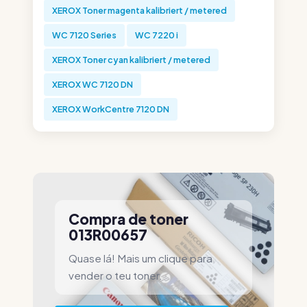
XEROX Toner magenta kalibriert / metered
WC 7120 Series
WC 7220 i
XEROX Toner cyan kalibriert / metered
XEROX WC 7120 DN
XEROX WorkCentre 7120 DN
Compra de toner
013R00657
Quase lá! Mais um clique para
vender o teu toner.