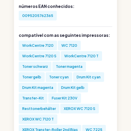
números EAN conhecidos:
0095205762365
compatível com as seguintes impressoras:
WorkCentre 7120
WC 7120
WorkCentre 7120 S
WorkCentre 7120 T
Toner schwarz
Toner magenta
Toner gelb
Toner cyan
Drum Kit cyan
Drum Kit magenta
Drum Kit gelb
Transfer-Kit
Fuser Kit 230V
Resttonerbehälter
XEROX WC 7120 S
XEROX WC 7120 T
XEROX Transfer-Roller 2nd Bias
WC 7225