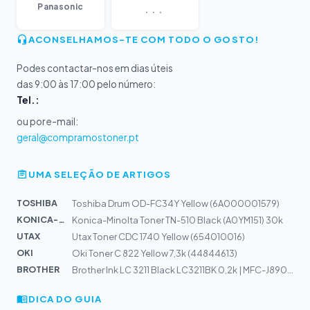
...
Panasonic
ACONSELHAMOS-TE COM TODO O GOSTO!
Podes contactar-nos em dias úteis
das 9:00 às 17:00 pelo número:
Tel.:
ou por e-mail:
geral@compramostoner.pt
UMA SELEÇÃO DE ARTIGOS
TOSHIBA
Toshiba Drum OD-FC34Y Yellow (6A000001579)
KONICA-MIN...
Konica-Minolta Toner TN-510 Black (A0YM151) 30k
UTAX
Utax Toner CDC 1740 Yellow (654010016)
OKI
Oki Toner C 822 Yellow 7,3k (44844613)
BROTHER
Brother Ink LC 3211 Black LC3211BK 0,2k | MFC-J890DW, D...
DICA DO GUIA