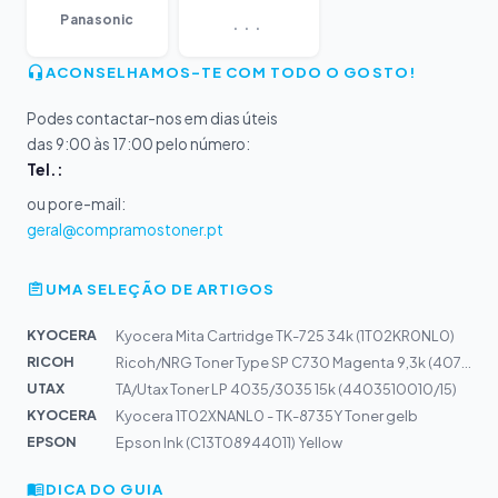
...
Panasonic
ACONSELHAMOS-TE COM TODO O GOSTO!
Podes contactar-nos em dias úteis
das 9:00 às 17:00 pelo número:
Tel.:
ou por e-mail:
geral@compramostoner.pt
UMA SELEÇÃO DE ARTIGOS
KYOCERA
Kyocera Mita Cartridge TK-725 34k (1T02KR0NL0)
RICOH
Ricoh/NRG Toner Type SP C730 Magenta 9,3k (407137)
UTAX
TA/Utax Toner LP 4035/3035 15k (4403510010/15)
KYOCERA
Kyocera 1T02XNANL0 - TK-8735Y Toner gelb
EPSON
Epson Ink (C13T08944011) Yellow
DICA DO GUIA