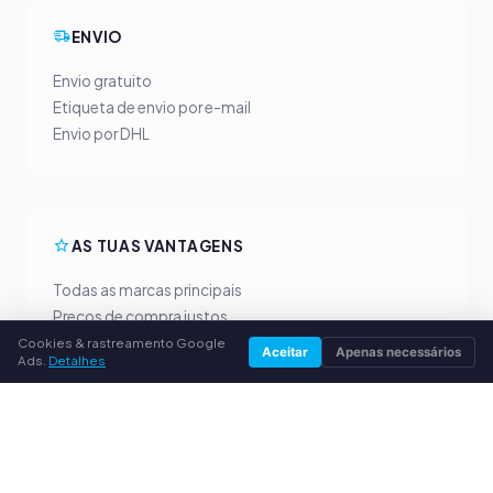
ENVIO
Envio gratuito
Etiqueta de envio por e-mail
Envio por DHL
AS TUAS VANTAGENS
Todas as marcas principais
Preços de compra justos
Pagamento antecipado por PayPal
Cookies & rastreamento Google
Aceitar
Apenas necessários
Ads.
Detalhes
Aconselhamento personalizado
SERVIÇO