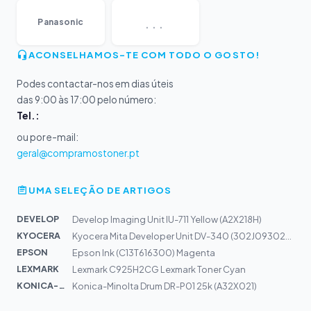
...
Panasonic
ACONSELHAMOS-TE COM TODO O GOSTO!
Podes contactar-nos em dias úteis
das 9:00 às 17:00 pelo número:
Tel.:
ou por e-mail:
geral@compramostoner.pt
UMA SELEÇÃO DE ARTIGOS
DEVELOP
Develop Imaging Unit IU-711 Yellow (A2X218H)
KYOCERA
Kyocera Mita Developer Unit DV-340 (302J093020)
EPSON
Epson Ink (C13T616300) Magenta
LEXMARK
Lexmark C925H2CG Lexmark Toner Cyan
KONICA-MIN...
Konica-Minolta Drum DR-P01 25k (A32X021)