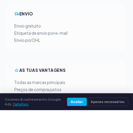
ENVIO
Envio gratuito
Etiqueta de envio por e-mail
Envio por DHL
AS TUAS VANTAGENS
Todas as marcas principais
Preços de compra justos
Pagamento antecipado por PayPal
Cookies & rastreamento Google
Aceitar
Apenas necessários
Aconselhamento personalizado
Ads.
Detalhes