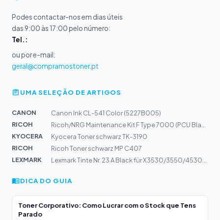
Podes contactar-nos em dias úteis
das 9:00 às 17:00 pelo número:
Tel.:
ou por e-mail:
geral@compramostoner.pt
UMA SELEÇÃO DE ARTIGOS
CANON
Canon Ink CL-541 Color (5227B005)
RICOH
Ricoh/NRG Maintenance Kit F Type 7000 (PCU Black) 50k (...
KYOCERA
Kyocera Toner schwarz TK-3190
RICOH
Ricoh Toner schwarz MP C407
LEXMARK
Lexmark Tinte Nr. 23 A Black für X3530/3550/4530/4550/Z...
DICA DO GUIA
Toner Corporativo: Como Lucrar com o Stock que Tens
Parado