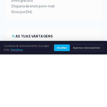
Envio gratuito
Etiqueta de envio por e-mail
Envio por DHL
AS TUAS VANTAGENS
Todas as marcas principais
Cookies & rastreamento Google
Aceitar
Apenas necessários
Ads.
Detalhes
Preços de compra justos
Pagamento antecipado por PayPal
Aconselhamento personalizado
SERVIÇO
Sobre nós
Política de privacidade