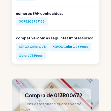
números EAN conhecidos:
0095205969108
compatível com as seguintes impressoras:
XEROX Color C 75
XEROX Color C 75 Press
Color J 75 Press
Compra de 013R00672
Tens este toner e queres vendê-
lo?