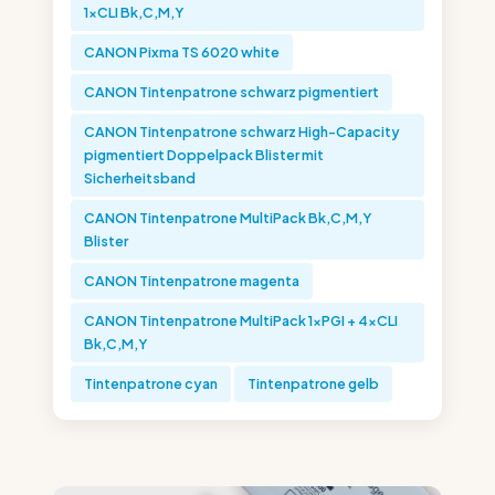
1xCLI Bk,C,M,Y
CANON Pixma TS 6020 white
CANON Tintenpatrone schwarz pigmentiert
CANON Tintenpatrone schwarz High-Capacity
pigmentiert Doppelpack Blister mit
Sicherheitsband
CANON Tintenpatrone MultiPack Bk,C,M,Y
Blister
CANON Tintenpatrone magenta
CANON Tintenpatrone MultiPack 1xPGI + 4xCLI
Bk,C,M,Y
Tintenpatrone cyan
Tintenpatrone gelb