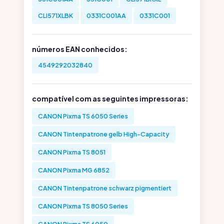
CLI571XLBK
0331C001AA
0331C001
números EAN conhecidos:
4549292032840
compatível com as seguintes impressoras:
CANON Pixma TS 6050 Series
CANON Tintenpatrone gelb High-Capacity
CANON Pixma TS 8051
CANON Pixma MG 6852
CANON Tintenpatrone schwarz pigmentiert
CANON Pixma TS 8050 Series