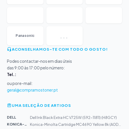
...
Panasonic
ACONSELHAMOS-TE COM TODO O GOSTO!
Podes contactar-nos em dias úteis
das 9:00 às 17:00 pelo número:
Tel.:
ou por e-mail:
geral@compramostoner.pt
UMA SELEÇÃO DE ARTIGOS
DELL
Dell Ink Black Extra HC V725W (592-11811) (H8GCY)
KONICA-MIN...
Konica-Minolta Cartridge MC4690 Yellow 8k (A0DK252)