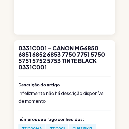
0331C001 - CANON MG6850
6851 6852 6853 7750 7751 5750
5751 5752 5753 TINTE BLACK
0331C001
Descrição do artigo
Infelizmente não há descrição disponível
de momento
números de artigo conhecidos:
331C001AA
331C001
CLI571BKXL