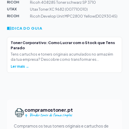
RICOH
Ricoh 408285 Toner schwarz SP 3710
UTAX
Utax Toner XC 9682 (007710010)
RICOH
Ricoh Develop Unit MPC2800 Yellow(D0293045)
DICA DO GUIA
Toner Corporativo: Como Lucrar com o Stock que Tens
Parado
Tens cartuchos e toners originais acumulados no armazém
da tua empresa? Descobre como transformar es...
Ler mais →
compramostoner.pt
Vender toner de forma simples
Compramos os teus toners originais e cartuchos de