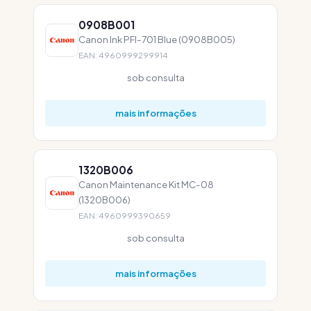
0908B001
Canon Ink PFI-701 Blue (0908B005)
EAN: 4960999299914
sob consulta
mais informações
1320B006
Canon Maintenance Kit MC-08
(1320B006)
EAN: 4960999390659
sob consulta
mais informações