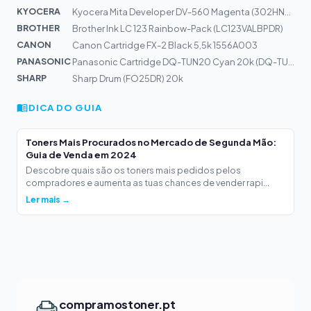
KYOCERA
Kyocera Mita Developer DV-560 Magenta (302HN93042)
BROTHER
Brother Ink LC 123 Rainbow-Pack (LC123VALBPDR)
CANON
Canon Cartridge FX-2 Black 5,5k 1556A003
PANASONIC
Panasonic Cartridge DQ-TUN20 Cyan 20k (DQ-TUN20C)
SHARP
Sharp Drum (FO25DR) 20k
DICA DO GUIA
Toners Mais Procurados no Mercado de Segunda Mão:
Guia de Venda em 2024
Descobre quais são os toners mais pedidos pelos
compradores e aumenta as tuas chances de vender rapi...
Ler mais →
compramostoner.pt