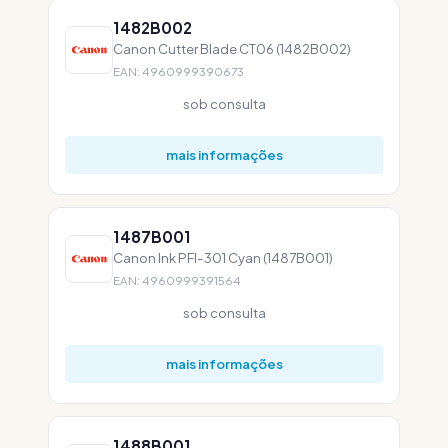
1482B002
Canon Cutter Blade CT06 (1482B002)
EAN: 4960999390673
sob consulta
mais informações
1487B001
Canon Ink PFI-301 Cyan (1487B001)
EAN: 4960999391564
sob consulta
mais informações
1488B001