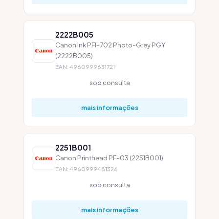
2222B005
Canon Ink PFI-702 Photo-Grey PGY
(2222B005)
EAN: 4960999631721
sob consulta
mais informações
2251B001
Canon Printhead PF-03 (2251B001)
EAN: 4960999481326
sob consulta
mais informações