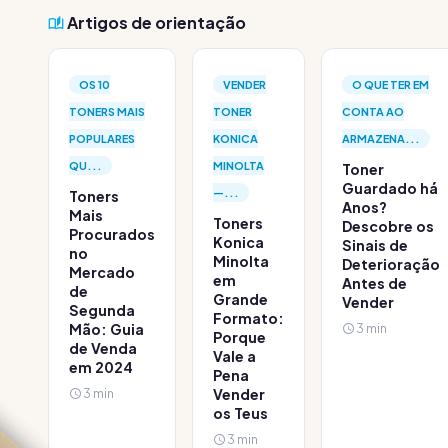
Artigos de orientação
OS 10
VENDER
O QUE TER EM
TONERS MAIS
TONER
CONTA AO
POPULARES
KONICA
ARMAZENA...
QU...
MINOLTA
Toner
Guardado há
—...
Toners
Anos?
Mais
Toners
Descobre os
Procurados
Konica
Sinais de
no
Minolta
Deterioração
Mercado
em
Antes de
de
Grande
Vender
Segunda
Formato:
Mão: Guia
3 min
Porque
de Venda
Vale a
em 2024
Pena
3 min
Vender
os Teus
3 min