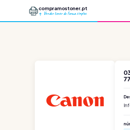
compramostoner.pt
Vender toner de forma simples
03
77
De
In
nú