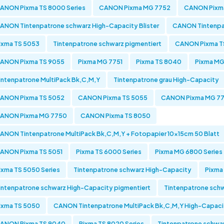
ANON Pixma TS 8000 Series
CANON Pixma MG 7752
CANON Pixm
ANON Tintenpatrone schwarz High-Capacity Blister
CANON Tintenpa
ixma TS 5053
Tintenpatrone schwarz pigmentiert
CANON Pixma TS
ANON Pixma TS 9055
Pixma MG 7751
Pixma TS 8040
Pixma MG
intenpatrone MultiPack Bk,C,M,Y
Tintenpatrone grau High-Capacity
ANON Pixma TS 5052
CANON Pixma TS 5055
CANON Pixma MG 7
ANON Pixma MG 7750
CANON Pixma TS 8050
ANON Tintenpatrone MultiPack Bk,C,M,Y + Fotopapier 10x15cm 50 Blatt
ANON Pixma TS 5051
Pixma TS 6000 Series
Pixma MG 6800 Series
ixma TS 5050 Series
Tintenpatrone schwarz High-Capacity
Pixma
intenpatrone schwarz High-Capacity pigmentiert
Tintenpatrone sch
ixma TS 5050
CANON Tintenpatrone MultiPack Bk,C,M,Y High-Capacit
ANON Pixma TS 9040
Pixma TS 8020 Series
Tintenpatrone schwa