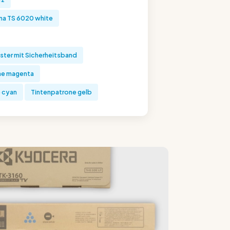
a TS 6020 white
ter mit Sicherheitsband
ne magenta
 cyan
Tintenpatrone gelb