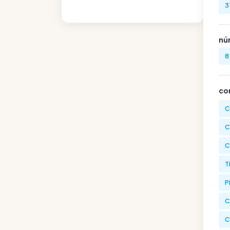
3
nú
8
co
C
C
C
T
P
C
C