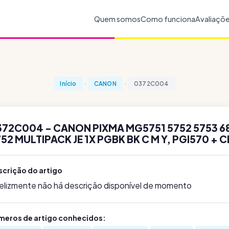
Quem somos
Como funciona
Avaliaçõ
Início
CANON
0372C004
72C004 - CANON PIXMA MG5751 5752 5753 685
52 MULTIPACK JE 1X PGBK BK C M Y, PGI570 + C
scrição do artigo
felizmente não há descrição disponível de momento
meros de artigo conhecidos: