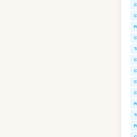
C
C
P
C
T
C
C
C
C
P
T
P
C