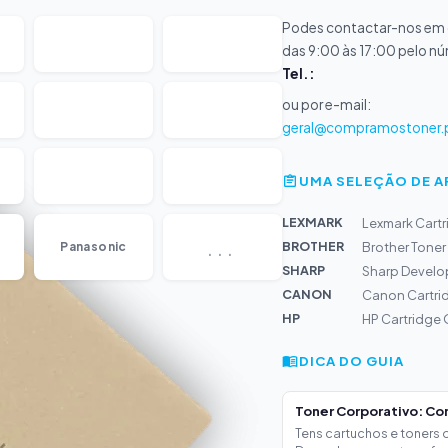
Podes contactar-nos em d
das 9:00 às 17:00 pelo n
Tel.:
ou por e-mail:
geral@compramostoner.
UMA SELEÇÃO DE 
LEXMARK
Lexmark Cartr
...
BROTHER
Panasonic
Brother Toner 
SHARP
Sharp Develop
CANON
Canon Cartri
HP
HP Cartridge
DICA DO GUIA
Toner Corporativo: Co
Tens cartuchos e toners