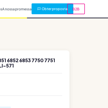
Obter proposta
es
A nossa promessa
B2B
1 6852 6853 7750 7751
LI-571