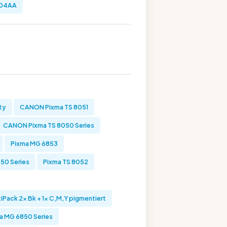
04AA
ty
CANON Pixma TS 8051
CANON Pixma TS 8050 Series
Pixma MG 6853
50 Series
Pixma TS 8052
Pack 2x Bk + 1x C,M,Y pigmentiert
 MG 6850 Series