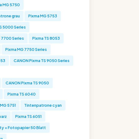
a MG 5750
trone grau
Pixma MG 5753
 5000 Series
 7700 Series
Pixma TS 8053
Pixma MG 7750 Series
753
CANON Pixma TS 9050 Series
CANON Pixma TS 9050
Pixma TS 6040
 MG 5751
Tintenpatrone cyan
warz
Pixma TS 6051
y + Fotopapier 50 Blatt
rz