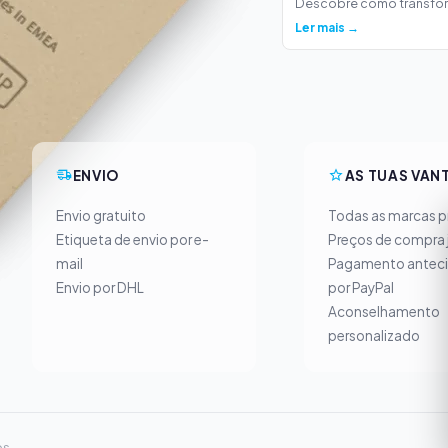
Descobre como transform
Ler mais →
ENVIO
AS TUAS VAN
Envio gratuito
Todas as marcas pr
Etiqueta de envio por e-
Preços de compra 
mail
Pagamento antec
Envio por DHL
por PayPal
Aconselhamento
personalizado
s.