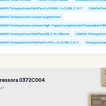
ANON Tintenpatrone MultiPack 1xPGI BK + 1xCLI Bk,C,M,Y
CANON Pixm
ANON Tintenpatrone schwarz pigmentiert
ANON Tintenpatrone schwarz High-Capacity pigmentiert Doppelpack Blis
ANON Tintenpatrone MultiPack Bk,C,M,Y Blister
CANON Tintenpatro
ANON Tintenpatrone MultiPack 1xPGI + 4xCLI Bk,C,M,Y
Tintenpatrone
pressora 0372C004
er?