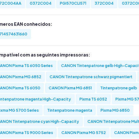
72C004AA
0372C004
PGI570CLI571
372C004
0372C0
meros EAN conhecidos:
714574631660
mpatível com as seguintes impressoras:
ANON Pixma TS 6050 Series
CANON Tintenpatrone gelb High-Capaci
ANON Pixma MG 6852
CANON Tintenpatrone schwarz pigmentiert
ANON Pixma TS 6050
CANON Pixma MG 6851
Tintenpatrone gelb
intenpatrone magenta High-Capacity
Pixma TS 6052
Pixma MG 57
ixma MG 5700 Series
Tintenpatrone magenta
Pixma MG 6850
ANON Tintenpatrone cyan High-Capacity
CANON Tintenpatrone Multi
ANON Pixma TS 9000 Series
CANON Pixma MG 5752
CANON Pixma