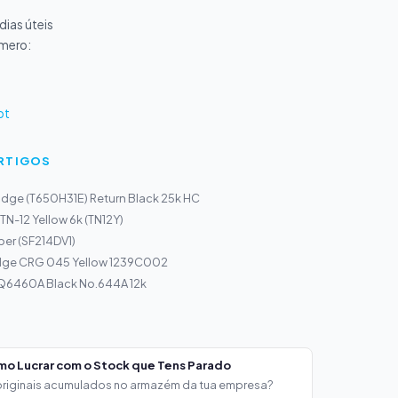
ias úteis
úmero:
pt
ARTIGOS
idge (T650H31E) Return Black 25k HC
TN-12 Yellow 6k (TN12Y)
er (SF214DV1)
dge CRG 045 Yellow 1239C002
 Q6460A Black No.644A 12k
mo Lucrar com o Stock que Tens Parado
 originais acumulados no armazém da tua empresa?