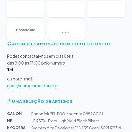
...
Panasonic
ACONSELHAMOS-TE COM TODO O GOSTO!
Podes contactar-nos em dias úteis
das 9:00 às 17:00 pelo número:
Tel.:
ou por e-mail:
geral@compramostoner.pt
UMA SELEÇÃO DE ARTIGOS
CANON
Canon Ink PFI-1100 Magenta 0852C001
HP
HP 957XL Extra High Yield Black Blister
KYOCERA
Kyocera Mita Developer DV-855 Cyan (302H793189) (Alt:30...