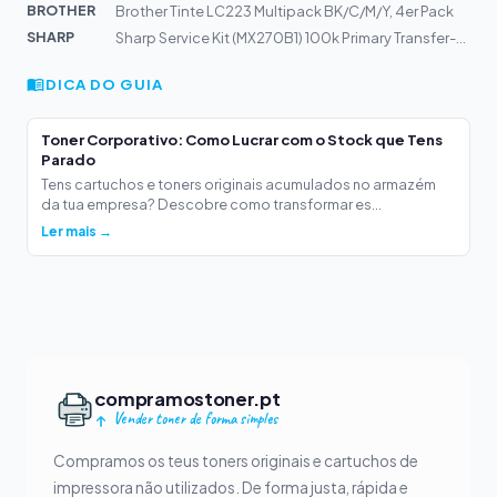
BROTHER
Brother Tinte LC223 Multipack BK/C/M/Y, 4er Pack
SHARP
Sharp Service Kit (MX270B1) 100k Primary Transfer-Belt...
DICA DO GUIA
Toner Corporativo: Como Lucrar com o Stock que Tens
Parado
Tens cartuchos e toners originais acumulados no armazém
da tua empresa? Descobre como transformar es...
Ler mais →
compramostoner.pt
Vender toner de forma simples
Compramos os teus toners originais e cartuchos de
impressora não utilizados. De forma justa, rápida e