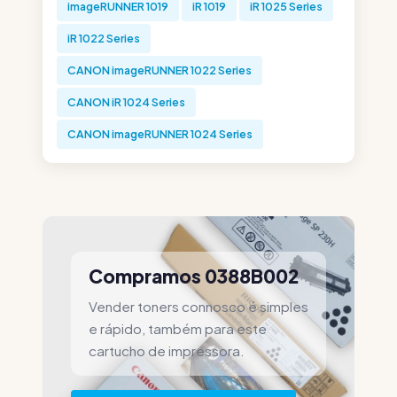
imageRUNNER 1019
iR 1019
iR 1025 Series
iR 1022 Series
CANON imageRUNNER 1022 Series
CANON iR 1024 Series
CANON imageRUNNER 1024 Series
Compramos 0388B002
Vender toners connosco é simples
e rápido, também para este
cartucho de impressora.