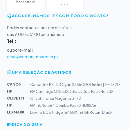
...
Panasonic
ACONSELHAMOS-TE COM TODO O GOSTO!
Podes contactar-nos em dias úteis
das 9:00 às 17:00 pelo número:
Tel.:
ou por e-mail:
geral@compramostoner.pt
UMA SELEÇÃO DE ARTIGOS
CANON
Canon Ink PFI-110 Cyan 2365C001 160ml | IPF TX2000, TX3...
HP
HP Cartridge Q7553XD Black Dual Pack No.53X
OLIVETTI
Olivetti Toner Magenta B1172
HP
HP Ink No.364 Combo Pack X4D82AE
LEXMARK
Lexmark Cartridge (E460X11E) 15k Return Black
DICA DO GUIA