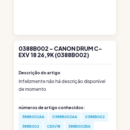
0388B002 - CANON DRUM C-
EXV 18 26,9K (0388B002)
Descrição do artigo
Infelizmente não há descrição disponível
de momento
números de artigo conhecidos:
388B002AA
0388B002AA
0388B002
388B002
CEXV18
388B002BA