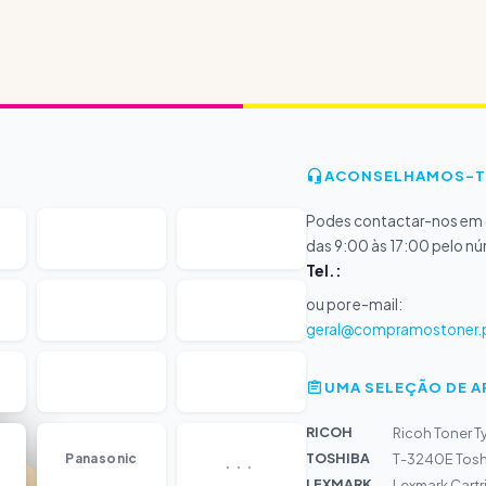
ACONSELHAMOS-T
Podes contactar-nos em d
das 9:00 às 17:00 pelo n
Tel.:
ou por e-mail:
geral@compramostoner.
UMA SELEÇÃO DE 
RICOH
Ricoh Toner T
...
TOSHIBA
Panasonic
T-3240E Tosh
LEXMARK
Lexmark Cartr