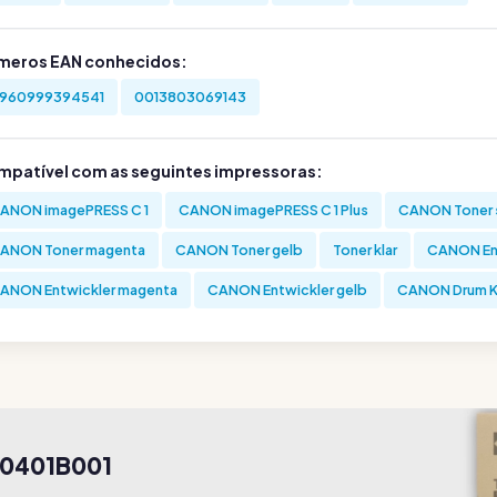
meros EAN conhecidos:
960999394541
0013803069143
mpatível com as seguintes impressoras:
ANON imagePRESS C 1
CANON imagePRESS C 1 Plus
CANON Toner 
ANON Toner magenta
CANON Toner gelb
Toner klar
CANON Ent
ANON Entwickler magenta
CANON Entwickler gelb
CANON Drum K
 0401B001