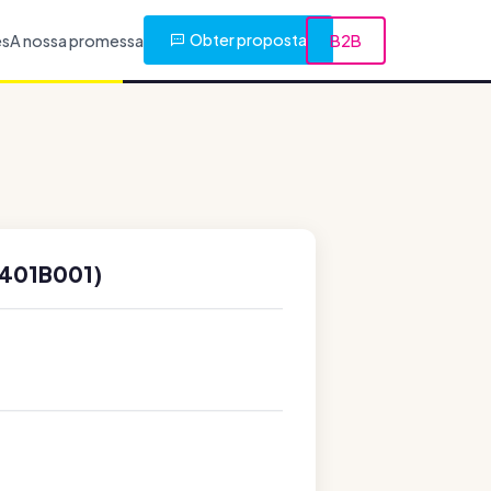
Obter proposta
es
A nossa promessa
B2B
0401B001)