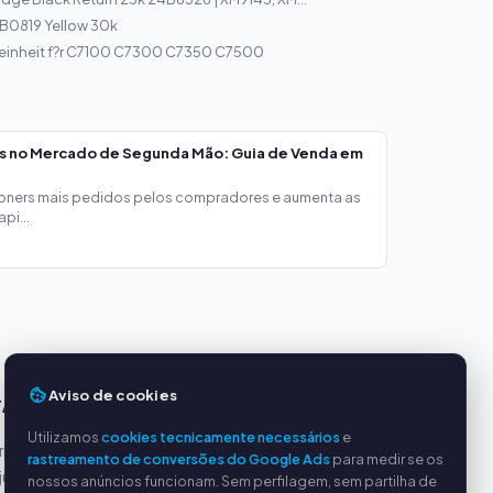
r B0819 Yellow 30k
einheit f?r C7100 C7300 C7350 C7500
os no Mercado de Segunda Mão: Guia de Venda em
toners mais pedidos pelos compradores e aumenta as
pi...
Aviso de cookies
TAGENS
SERVIÇO
Utilizamos
cookies tecnicamente necessários
e
incipais
Sobre nós
rastreamento de conversões do Google Ads
para medir se os
justos
Política de privacidade
nossos anúncios funcionam. Sem perfilagem, sem partilha de