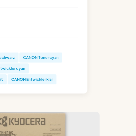
schwarz
CANON Toner cyan
wickler cyan
it
CANON Entwickler klar