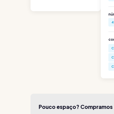
nú
4
co
C
C
C
Pouco espaço? Compramos