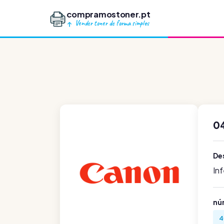
compramostoner.pt
Vender toner de forma simples
0
De
In
nú
4