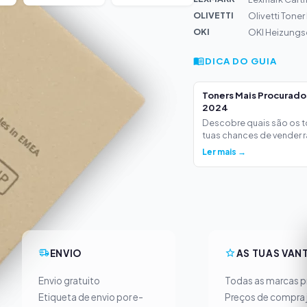
OLIVETTI
Olivetti Tone
OKI
OKI Heizungs
DICA DO GUIA
Toners Mais Procurad
2024
Descobre quais são os 
tuas chances de vender ra
Ler mais →
ENVIO
AS TUAS VAN
Envio gratuito
Todas as marcas pr
Etiqueta de envio por e-
Preços de compra 