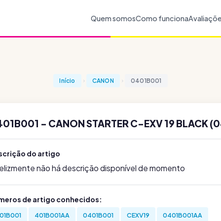
Quem somos
Como funciona
Avaliaçõ
Início
CANON
0401B001
401B001 - CANON STARTER C-EXV 19 BLACK (
scrição do artigo
felizmente não há descrição disponível de momento
meros de artigo conhecidos:
01B001
401B001AA
0401B001
CEXV19
0401B001AA