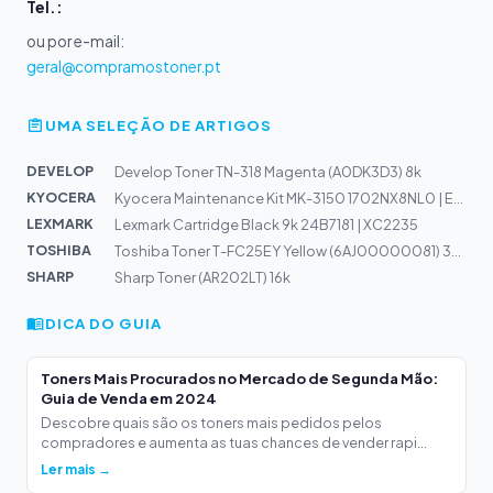
Tel.:
ou por e-mail:
geral@compramostoner.pt
UMA SELEÇÃO DE ARTIGOS
DEVELOP
Develop Toner TN-318 Magenta (A0DK3D3) 8k
KYOCERA
Kyocera Maintenance Kit MK-3150 1702NX8NL0 | ECOSYS M35...
LEXMARK
Lexmark Cartridge Black 9k 24B7181 | XC2235
TOSHIBA
Toshiba Toner T-FC25EY Yellow (6AJ00000081) 34,2k
SHARP
Sharp Toner (AR202LT) 16k
DICA DO GUIA
Toners Mais Procurados no Mercado de Segunda Mão:
Guia de Venda em 2024
Descobre quais são os toners mais pedidos pelos
compradores e aumenta as tuas chances de vender rapi...
Ler mais →