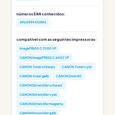
números EAN conhecidos:
4960999452814
compatível com as seguintes impressoras:
imagePRESS C 7000 VP
CANON imagePRESS C 6000 VP
CANON Toner schwarz
CANON Toner cyan
CANON Toner gelb
CANON Drum Kit
CANON Entwickler schwarz
CANON Entwickler cyan
CANON Entwickler magenta
CANON Entwickler gelb