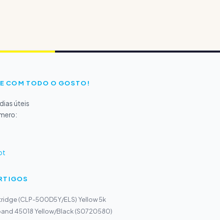
E COM TODO O GOSTO!
ias úteis
úmero:
pt
ARTIGOS
ridge (CLP-500D5Y/ELS) Yellow 5k
band 45018 Yellow/Black (S0720580)