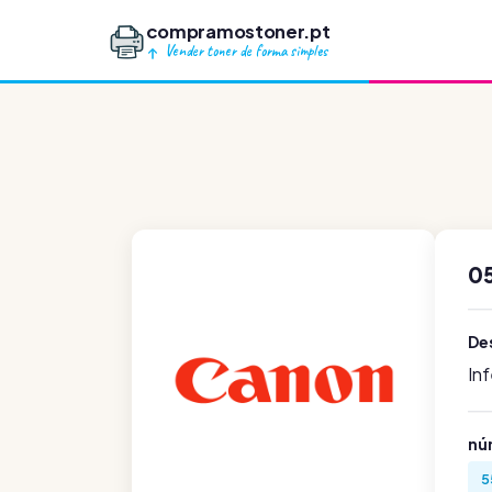
compramostoner.pt
Vender toner de forma simples
0
De
In
nú
5