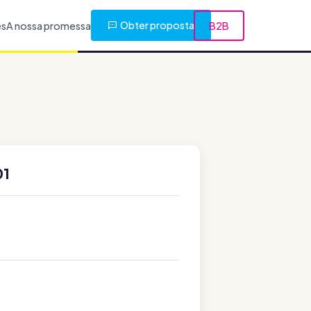
Obter proposta
es
A nossa promessa
B2B
01