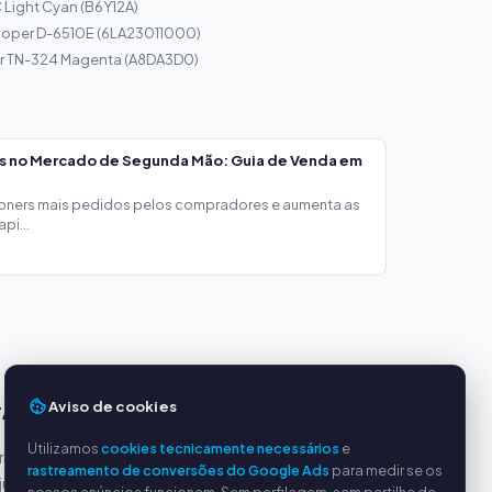
C Light Cyan (B6Y12A)
loper D-6510E (6LA23011000)
r TN-324 Magenta (A8DA3D0)
os no Mercado de Segunda Mão: Guia de Venda em
toners mais pedidos pelos compradores e aumenta as
pi...
Aviso de cookies
TAGENS
SERVIÇO
Utilizamos
cookies tecnicamente necessários
e
incipais
Sobre nós
rastreamento de conversões do Google Ads
para medir se os
justos
Política de privacidade