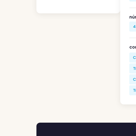
nú
4
co
C
T
C
T