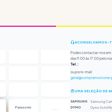
ACONSELHAMOS-T
Podes contactar-nos em d
das 9:00 às 17:00 pelo n
Tel.:
ou por e-mail:
geral@compramostoner.
UMA SELEÇÃO DE 
SAMSUNG
Samsung Cart
...
DYMO
Panasonic
Dymo Schrift