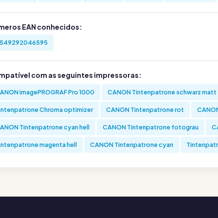
meros EAN conhecidos:
549292046595
mpatível com as seguintes impressoras:
ANON imagePROGRAF Pro 1000
CANON Tintenpatrone schwarz matt
intenpatrone Chroma optimizer
CANON Tintenpatrone rot
CANON 
ANON Tintenpatrone cyan hell
CANON Tintenpatrone fotograu
C
intenpatrone magenta hell
CANON Tintenpatrone cyan
Tintenpatr