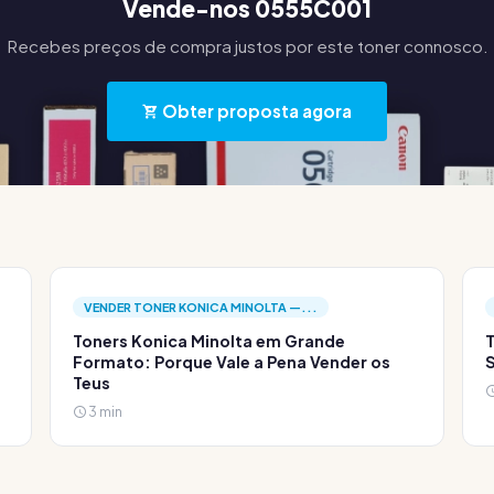
Vende-nos 0555C001
Recebes preços de compra justos por este toner connosco.
Obter proposta agora
VENDER TONER KONICA MINOLTA —...
Toners Konica Minolta em Grande
T
Formato: Porque Vale a Pena Vender os
S
Teus
3 min