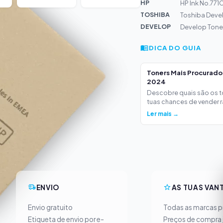
HP
HP Ink No.771
TOSHIBA
Toshiba Deve
DEVELOP
Develop Tone
DICA DO GUIA
Toners Mais Procurad
2024
Descobre quais são os 
tuas chances de vender ra
Ler mais →
ENVIO
AS TUAS VAN
Envio gratuito
Todas as marcas pr
Etiqueta de envio por e-
Preços de compra 