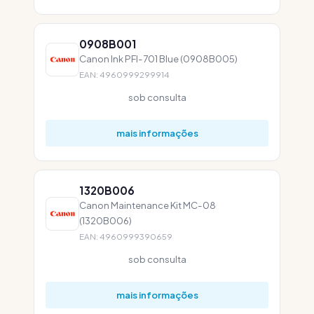
0908B001
Canon Ink PFI-701 Blue (0908B005)
EAN: 4960999299914
sob consulta
mais informações
1320B006
Canon Maintenance Kit MC-08
(1320B006)
EAN: 4960999390659
sob consulta
mais informações