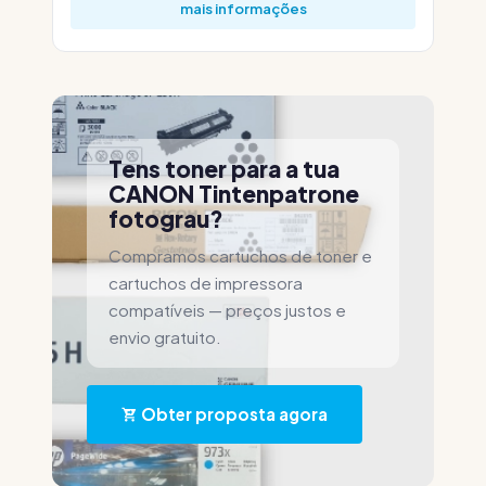
mais informações
Tens toner para a tua
CANON Tintenpatrone
fotograu?
Compramos cartuchos de toner e
cartuchos de impressora
compatíveis — preços justos e
envio gratuito.
Obter proposta agora