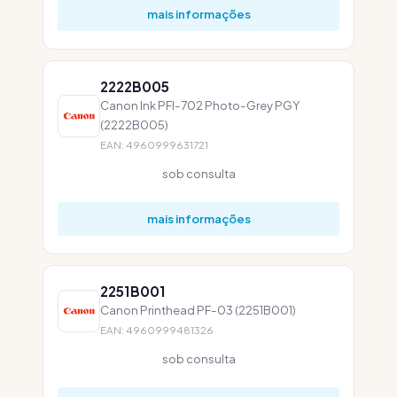
mais informações
2222B005
Canon Ink PFI-702 Photo-Grey PGY
(2222B005)
EAN: 4960999631721
sob consulta
mais informações
2251B001
Canon Printhead PF-03 (2251B001)
EAN: 4960999481326
sob consulta