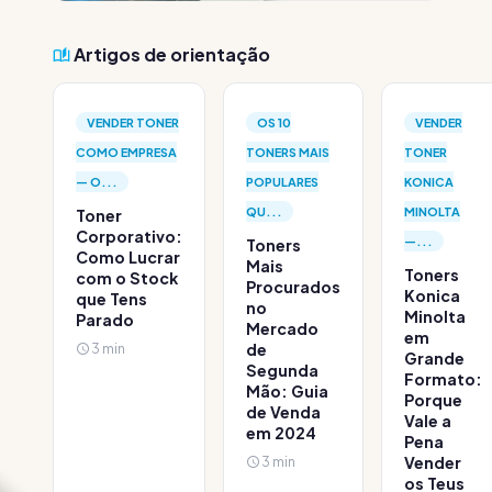
Artigos de orientação
VENDER TONER
OS 10
VENDER
COMO EMPRESA
TONERS MAIS
TONER
— O...
POPULARES
KONICA
QU...
MINOLTA
Toner
Corporativo:
—...
Toners
Como Lucrar
Mais
Toners
com o Stock
Procurados
Konica
que Tens
no
Minolta
Parado
Mercado
em
3 min
de
Grande
Segunda
Formato:
Mão: Guia
Porque
de Venda
Vale a
em 2024
Pena
3 min
Vender
os Teus