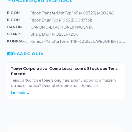
UMA SELEÇÃO DE ARTIGOS
RICOH
Ricoh Transfer Unit Typ 145 (402323) (420246)
RICOH
Ricoh Drum Type 1035 (B0047361)
CANON
CANON C-EXV51 TONER MAGENTA
SHARP
Sharp Drum (FO25DR) 20k
KONICA-MIN...
Konica-Minolta Toner TNP-62 Black AAE3011 15k | bizhub...
DICA DO GUIA
Toner Corporativo: Como Lucrar com o Stock que Tens
Parado
Tens cartuchos e toners originais acumulados no armazém
da tua empresa? Descobre como transformar es...
Ler mais →