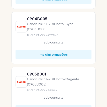
0904B005
Canon Ink PFI-701 Photo-Cyan
(0904B005)
EAN: 4960999299877
sob consulta
mais informações
0905B001
Canon Ink PFI-701 Photo-Magenta
(0905B005)
EAN: 4960999631639
sob consulta