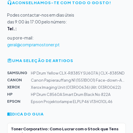
ACONSELHAMOS-TE COM TODO O GOSTO!
Podes contactar-nos em dias úteis
das 9:00 às 17:00 pelo número:
Tel.:
ou por e-mail:
geral@compramostoner.pt
UMA SELEÇÃO DE ARTIGOS
SAMSUNG
HP Drum Yellow CLX-R8385Y SU607A | CLX-8385ND
CANON
Canon Papierauffang N1 (1551B001) Face-down-Ausgabe für...
XEROX
Xerox Imaging Unit (013R00636) (Alt: 013R00622)
HP
HP Drum C8560A Smart Drum Black No 822A
EPSON
Epson Projektorlampe ELPLP46 V13H010L46
DICA DO GUIA
Toner Corporativo: Como Lucrar com o Stock que Tens