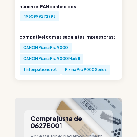
números EAN conhecidos:
4960999272993
compatível com as seguintes impressoras:
CANON Pixma Pro 9000
CANON Pixma Pro 9000 Mark II
Tintenpatrone rot
Pixma Pro 9000 Series
Compra justa de
0627B001
Por este toner pagamos dinheiro