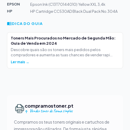
EPSON
Epson Ink (C13T70144010) Yellow XXL 3,4k
HP
HP Cartridge CC530AD Black Dual Pack No.304A
DICA DO GUIA
Toners Mais Procurados no Mercado de Segunda Mão:
Guia de Venda em 2024
Descobre quais são os toners mais pedidos pelos
compradores e aumenta as tuas chances de vender rapi...
Ler mais →
compramostoner.pt
Vender toner de forma simples
Compramos os teus toners originais e cartuchos de
impressora não utilizados. De forma justa, rápida e