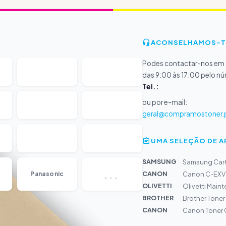
ACONSELHAMOS-T
Podes contactar-nos em d
das 9:00 às 17:00 pelo n
Tel.:
ou por e-mail:
geral@compramostoner.
UMA SELEÇÃO DE 
SAMSUNG
Samsung Cart
...
CANON
Panasonic
Canon C-EXV 47
OLIVETTI
Olivetti Main
BROTHER
Brother Toner
CANON
Canon Toner 