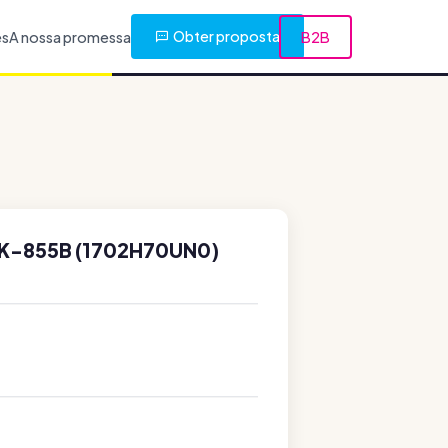
Obter proposta
es
A nossa promessa
B2B
MK-855B (1702H70UN0)