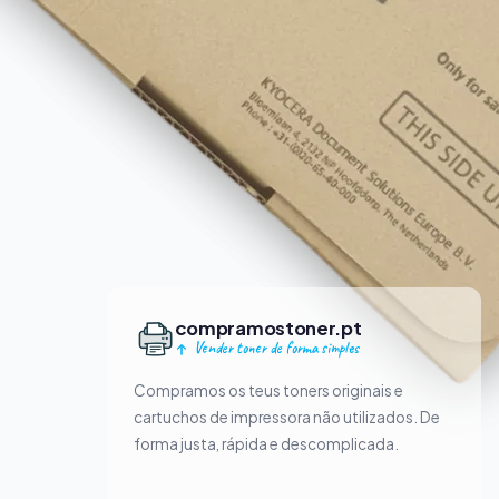
compramostoner.pt
Vender toner de forma simples
Compramos os teus toners originais e
cartuchos de impressora não utilizados. De
forma justa, rápida e descomplicada.