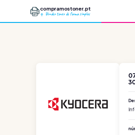
compramostoner.pt
Vender toner de forma simples
0
3
De
In
nú