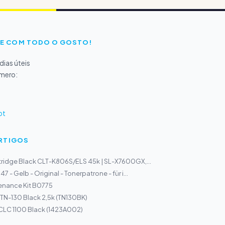
E COM TODO O GOSTO!
ias úteis
úmero:
pt
ARTIGOS
ridge Black CLT-K806S/ELS 45k | SL-X7600GX,...
 - Gelb - Original - Tonerpatrone - für i...
tenance Kit B0775
 TN-130 Black 2,5k (TN130BK)
CLC 1100 Black (1423A002)