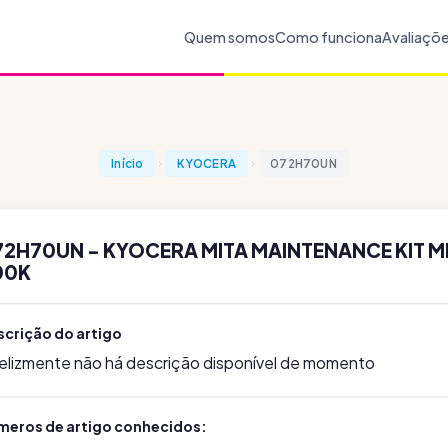
Quem somos
Como funciona
Avaliaçõ
Início
KYOCERA
072H70UN
72H70UN - KYOCERA MITA MAINTENANCE KIT 
00K
scrição do artigo
felizmente não há descrição disponível de momento
meros de artigo conhecidos: