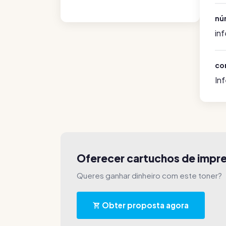
nú
in
co
In
Oferecer cartuchos de imp
Queres ganhar dinheiro com este toner?
Obter proposta agora