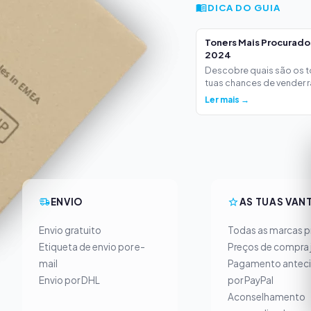
DICA DO GUIA
Toners Mais Procurad
2024
Descobre quais são os 
tuas chances de vender ra
Ler mais →
ENVIO
AS TUAS VAN
Envio gratuito
Todas as marcas pr
Etiqueta de envio por e-
Preços de compra 
mail
Pagamento antec
Envio por DHL
por PayPal
Aconselhamento