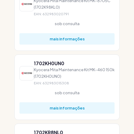
Kyocera Mita Maintenance Kit MK-8705C
(1702K98KL0)
EAN: 632983020791
sob consulta
mais informações
1702KH0UN0
Kyocera Mita Maintenance Kit MK-460 150k
(1702KH0UN0)
EAN: 632983015308
sob consulta
mais informações
1702KR8NL0