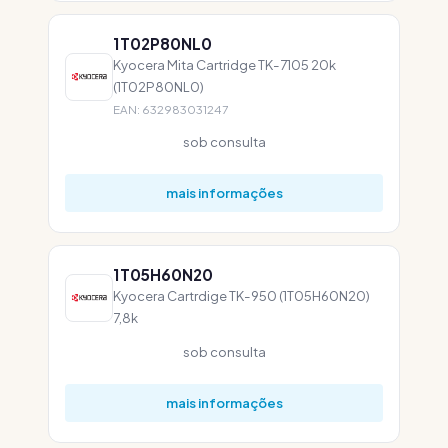
1T02P80NL0
Kyocera Mita Cartridge TK-7105 20k
(1T02P80NL0)
EAN: 632983031247
sob consulta
mais informações
1T05H60N20
Kyocera Cartrdige TK-950 (1T05H60N20)
7,8k
sob consulta
mais informações