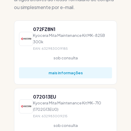
ou simplesmente por e-mail.
072FZ8N1
Kyocera Mita Maintenance Kit MK-825B
300k
EAN: 632983009185
sob consulta
mais informações
072G13EU
Kyocera Mita Maintenance Kit MK-710
(1702G13EU0)
EAN: 632983009215
sob consulta