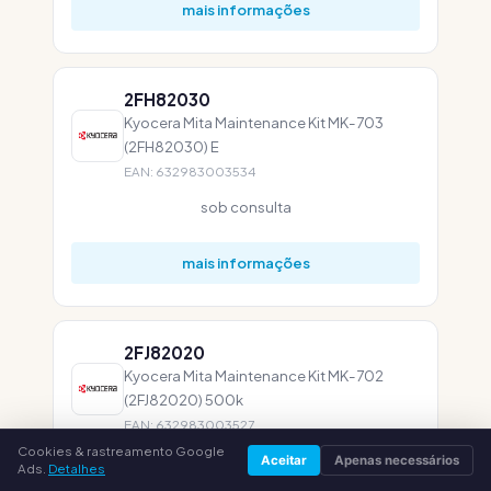
mais informações
2FH82030
Kyocera Mita Maintenance Kit MK-703
(2FH82030) E
EAN: 632983003534
sob consulta
mais informações
2FJ82020
Kyocera Mita Maintenance Kit MK-702
(2FJ82020) 500k
EAN: 632983003527
Cookies & rastreamento Google
sob consulta
Aceitar
Apenas necessários
Ads.
Detalhes