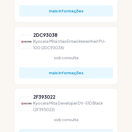
mais informações
2DC93038
Kyocera Mita Utax Entwicklereinheit PU-
100 (2DC93038)
sob consulta
mais informações
2F393022
Kyocera Mita Developer DV-510 Black
(2F393022)
sob consulta