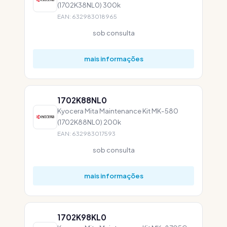
(1702K38NL0) 300k
EAN: 632983018965
sob consulta
mais informações
1702K88NL0
Kyocera Mita Maintenance Kit MK-580
(1702K88NL0) 200k
EAN: 632983017593
sob consulta
mais informações
1702K98KL0