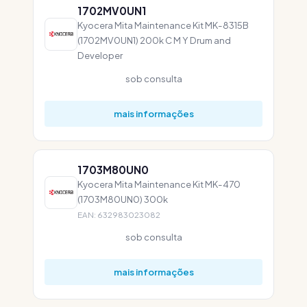
1702MV0UN1
Kyocera Mita Maintenance Kit MK-8315B
(1702MV0UN1) 200k C M Y Drum and
Developer
sob consulta
mais informações
1703M80UN0
Kyocera Mita Maintenance Kit MK-470
(1703M80UN0) 300k
EAN: 632983023082
sob consulta
mais informações