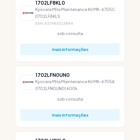
1702LF8KL0
Kyocera Mita Maintenance Kit MK-6705C
(1702LF8KL1)
EAN: 632983023884
sob consulta
mais informações
1702LFN0UN0
Kyocera Mita Maintenance Kit MK-6705A
(1702LFN0UN0) 600k
sob consulta
mais informações