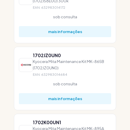
(1702J58EU0) 300k
EAN: 632983014172
sob consulta
mais informações
1702JZ0UN0
Kyocera Mita Maintenance Kit MK-865B
(1702JZ0UN0)
EAN: 632983014684
sob consulta
mais informações
1702K00UN1
Kyocera Mita Maintenance Kit MK-895A