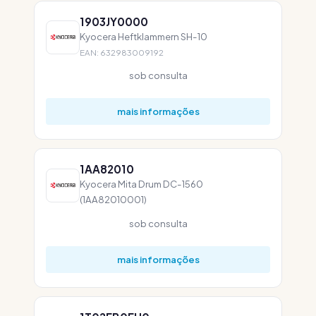
1903JY0000
Kyocera Heftklammern SH-10
EAN: 632983009192
sob consulta
mais informações
1AA82010
Kyocera Mita Drum DC-1560
(1AA82010001)
sob consulta
mais informações