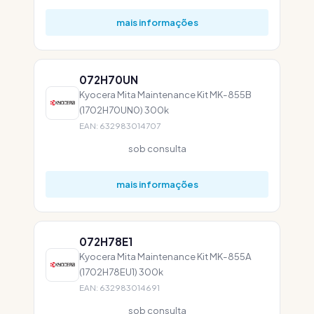
mais informações
072H70UN
Kyocera Mita Maintenance Kit MK-855B
(1702H70UN0) 300k
EAN: 632983014707
sob consulta
mais informações
072H78E1
Kyocera Mita Maintenance Kit MK-855A
(1702H78EU1) 300k
EAN: 632983014691
sob consulta