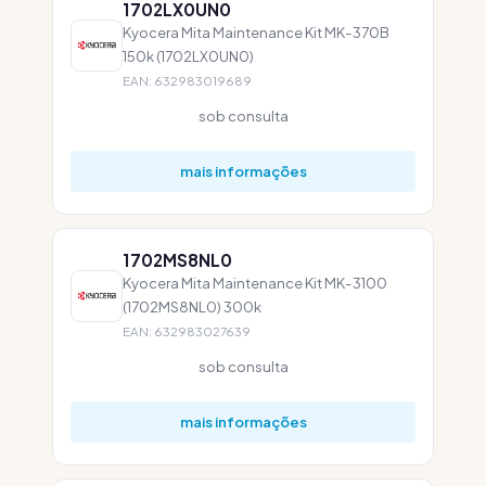
1702LX0UN0
Kyocera Mita Maintenance Kit MK-370B
150k (1702LX0UN0)
EAN: 632983019689
sob consulta
mais informações
1702MS8NL0
Kyocera Mita Maintenance Kit MK-3100
(1702MS8NL0) 300k
EAN: 632983027639
sob consulta
mais informações