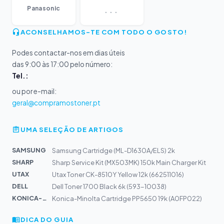
...
Panasonic
ACONSELHAMOS-TE COM TODO O GOSTO!
Podes contactar-nos em dias úteis
das 9:00 às 17:00 pelo número:
Tel.:
ou por e-mail:
geral@compramostoner.pt
UMA SELEÇÃO DE ARTIGOS
SAMSUNG
Samsung Cartridge (ML-D1630A/ELS) 2k
SHARP
Sharp Service Kit (MX503MK) 150k Main Charger Kit
UTAX
Utax Toner CK-8510Y Yellow 12k (662511016)
DELL
Dell Toner 1700 Black 6k (593-10038)
KONICA-MIN...
Konica-Minolta Cartridge PP5650 19k (A0FP022)
DICA DO GUIA