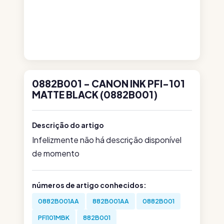
0882B001 - CANON INK PFI-101
MATTE BLACK (0882B001)
Descrição do artigo
Infelizmente não há descrição disponível
de momento
números de artigo conhecidos:
0882B001AA
882B001AA
0882B001
PFI101MBK
882B001