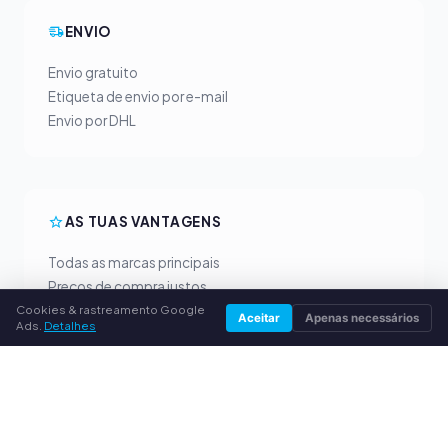
ENVIO
Envio gratuito
Etiqueta de envio por e-mail
Envio por DHL
AS TUAS VANTAGENS
Todas as marcas principais
Preços de compra justos
Pagamento antecipado por PayPal
Cookies & rastreamento Google
Aceitar
Apenas necessários
Ads.
Detalhes
Aconselhamento personalizado
SERVIÇO