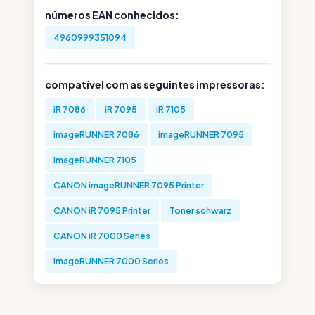
números EAN conhecidos:
4960999351094
compatível com as seguintes impressoras:
iR 7086
iR 7095
iR 7105
imageRUNNER 7086
imageRUNNER 7095
imageRUNNER 7105
CANON imageRUNNER 7095 Printer
CANON iR 7095 Printer
Toner schwarz
CANON iR 7000 Series
imageRUNNER 7000 Series