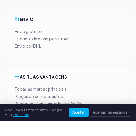
ENVIO
Envio gratuito
Etiqueta de envio por e-mail
Envio por DHL
AS TUAS VANTAGENS
Todas as marcas principais
Preços de compra justos
Pagamento antecipado por PayPal
Cookies & rastreamento Google
Aconselhamento personalizado
Aceitar
Apenas necessários
Ads.
Detalhes