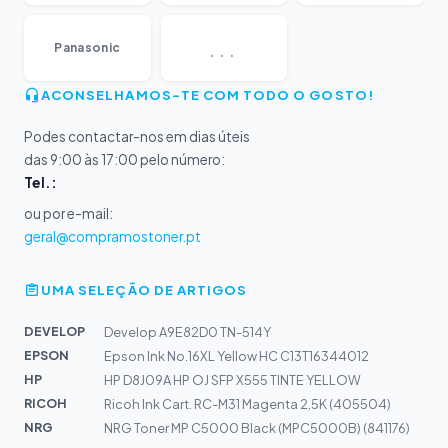
...
Panasonic
ACONSELHAMOS-TE COM TODO O GOSTO!
Podes contactar-nos em dias úteis
das 9:00 às 17:00 pelo número:
Tel.:
ou por e-mail:
geral@compramostoner.pt
UMA SELEÇÃO DE ARTIGOS
DEVELOP
Develop A9E82D0 TN-514Y
EPSON
Epson Ink No.16XL Yellow HC C13T16344012
HP
HP D8J09A HP OJ SFP X555 TINTE YELLOW
RICOH
Ricoh Ink Cart. RC-M31 Magenta 2,5K (405504)
NRG
NRG Toner MP C5000 Black (MPC5000B) (841176)