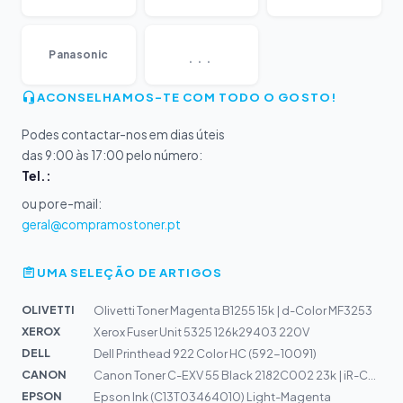
...
Panasonic
ACONSELHAMOS-TE COM TODO O GOSTO!
Podes contactar-nos em dias úteis
das 9:00 às 17:00 pelo número:
Tel.:
ou por e-mail:
geral@compramostoner.pt
UMA SELEÇÃO DE ARTIGOS
OLIVETTI
Olivetti Toner Magenta B1255 15k | d-Color MF3253
XEROX
Xerox Fuser Unit 5325 126k29403 220V
DELL
Dell Printhead 922 Color HC (592-10091)
CANON
Canon Toner C-EXV 55 Black 2182C002 23k | iR-C256i, C35...
EPSON
Epson Ink (C13T03464010) Light-Magenta