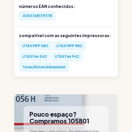
números EAN conhecidos:
4053768179378
compatível com as seguintes impressoras:
UTAX MFP 580
UTAX MFP 980
UTAX Fax 542
UTAX Fax 942
Toner/Entwicklereinheit
Pouco espaço?
Compramos 105801
Vender cartuchos de impressora