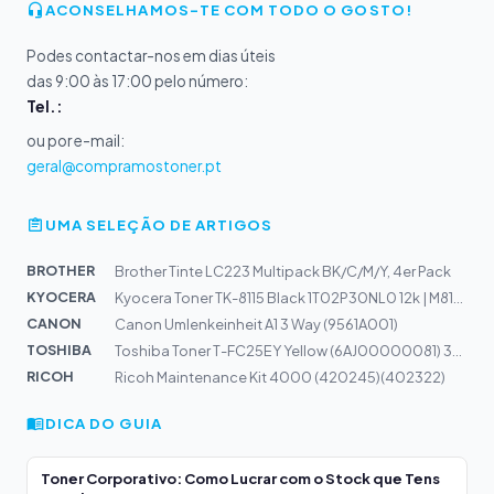
ACONSELHAMOS-TE COM TODO O GOSTO!
Podes contactar-nos em dias úteis
das 9:00 às 17:00 pelo número:
Tel.:
ou por e-mail:
geral@compramostoner.pt
UMA SELEÇÃO DE ARTIGOS
BROTHER
Brother Tinte LC223 Multipack BK/C/M/Y, 4er Pack
KYOCERA
Kyocera Toner TK-8115 Black 1T02P30NL0 12k | M8124
CANON
Canon Umlenkeinheit A1 3 Way (9561A001)
TOSHIBA
Toshiba Toner T-FC25EY Yellow (6AJ00000081) 34,2k
RICOH
Ricoh Maintenance Kit 4000 (420245)(402322)
DICA DO GUIA
Toner Corporativo: Como Lucrar com o Stock que Tens