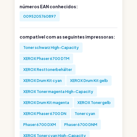
números EAN conhecidos:
0095205760897
compatível com as seguintes impressoras:
Toner schwarz High-Capacity
XEROX Phaser 6700 DTM
XEROX Resttonerbehälter
XEROX Drum Kit cyan
XEROX Drum Kit gelb
XEROX Toner magenta High-Capacity
XEROX Drum Kit magenta
XEROX Toner gelb
XEROX Phaser 6700 DN
Toner cyan
Phaser 6700 DXM
Phaser 6700 DNM
XEROX Toner cyan High-Capacity