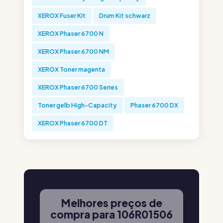
XEROX Fuser Kit
Drum Kit schwarz
XEROX Phaser 6700 N
XEROX Phaser 6700 NM
XEROX Toner magenta
XEROX Phaser 6700 Series
Toner gelb High-Capacity
Phaser 6700 DX
XEROX Phaser 6700 DT
Melhores preços de
compra para 106R01506