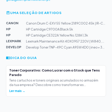
UMA SELEÇÃO DE ARTIGOS
CANON
Canon Drum C-EXV 55 Yellow 2189C002 45k | IR-C256i, C35...
HP
HP Cartridge C9700A Black 5k
HP
HP Cartridge CE322A Yellow No.128A 1,3k
LEXMARK
Lexmark Maintenance Kit 40X0957 220V | W840, W850, Info...
DEVELOP
Develop Toner TNP-49C Cyan A95W4D0 | ineo+ 3351, 3851
DICA DO GUIA
Toner Corporativo: Como Lucrar com o Stock que Tens
Parado
Tens cartuchos e toners originais acumulados no armazém
da tua empresa? Descobre como transformar es...
Ler mais →