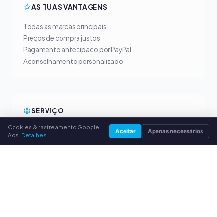
AS TUAS VANTAGENS
Todas as marcas principais
Preços de compra justos
Pagamento antecipado por PayPal
Aconselhamento personalizado
SERVIÇO
Cookies & rastreamento Google
Sobre nós
Aceitar
Apenas necessários
Ads.
Detalhes
Política de privacidade
Dados da empresa
Perguntas frequentes (FAQ)
Guia