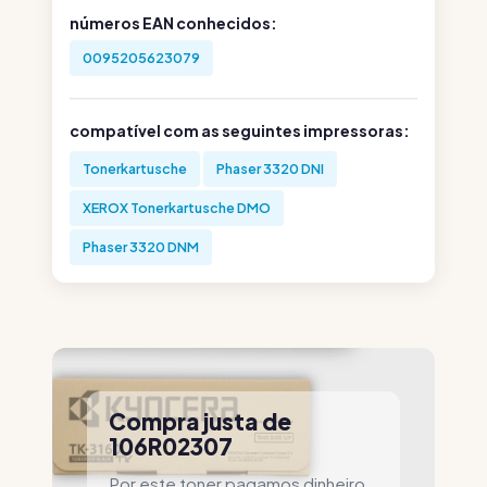
números EAN conhecidos:
0095205623079
compatível com as seguintes impressoras:
Tonerkartusche
Phaser 3320 DNI
XEROX Tonerkartusche DMO
Phaser 3320 DNM
Compra justa de
106R02307
Por este toner pagamos dinheiro