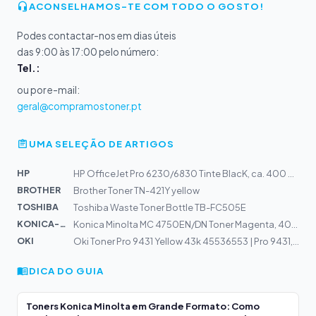
ACONSELHAMOS-TE COM TODO O GOSTO!
Podes contactar-nos em dias úteis
das 9:00 às 17:00 pelo número:
Tel.:
ou por e-mail:
geral@compramostoner.pt
UMA SELEÇÃO DE ARTIGOS
HP
HP OfficeJet Pro 6230/6830 Tinte BlacK, ca. 400 S. #934
BROTHER
Brother Toner TN-421Y yellow
TOSHIBA
Toshiba Waste Toner Bottle TB-FC505E
KONICA-MIN...
Konica Minolta MC 4750EN/DN Toner Magenta, 4000 S., TNP...
OKI
Oki Toner Pro 9431 Yellow 43k 45536553 | Pro 9431, 9541...
DICA DO GUIA
Toners Konica Minolta em Grande Formato: Como