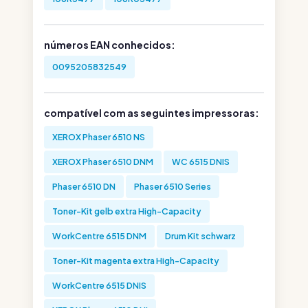
números EAN conhecidos:
0095205832549
compatível com as seguintes impressoras:
XEROX Phaser 6510 NS
XEROX Phaser 6510 DNM
WC 6515 DNIS
Phaser 6510 DN
Phaser 6510 Series
Toner-Kit gelb extra High-Capacity
WorkCentre 6515 DNM
Drum Kit schwarz
Toner-Kit magenta extra High-Capacity
WorkCentre 6515 DNIS