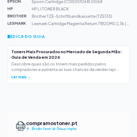
EPSON
Epson Cartridge (C13S051068) 51068
HP
HP LJ TONER BLACK
BROTHER
Brother TZE-Schriftbandkassette (TZE133)
LEXMARK
Lexmark Cartridge Magenta Return 71B20M0 2,3k | CS317,...
DICA DO GUIA
Toners Mais Procurados no Mercado de Segunda Mão:
Guia de Venda em 2024
Descobre quais são os toners mais pedidos pelos
compradores e aumenta as tuas chances de vender rapi...
Ler mais →
compramostoner.pt
Vender toner de forma simples