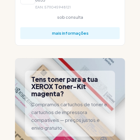
EAN: 5711045948121
sob consulta
mais informações
Tens toner para a tua
XEROX Toner-Kit
magenta?
Compramos cartuchos de toner e
cartuchos de impressora
compatíveis — preços justos e
envio gratuito.