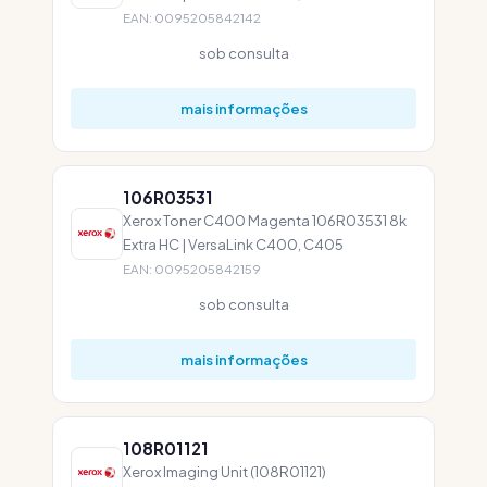
EAN: 0095205842142
sob consulta
mais informações
106R03531
Xerox Toner C400 Magenta 106R03531 8k
Extra HC | VersaLink C400, C405
EAN: 0095205842159
sob consulta
mais informações
108R01121
Xerox Imaging Unit (108R01121)