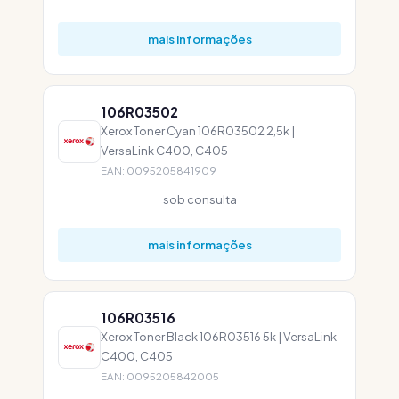
mais informações
106R03502
Xerox Toner Cyan 106R03502 2,5k |
VersaLink C400, C405
EAN: 0095205841909
sob consulta
mais informações
106R03516
Xerox Toner Black 106R03516 5k | VersaLink
C400, C405
EAN: 0095205842005