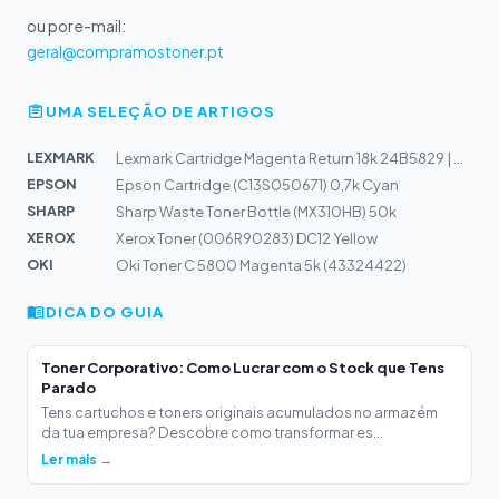
ou por e-mail:
geral@compramostoner.pt
UMA SELEÇÃO DE ARTIGOS
LEXMARK
Lexmark Cartridge Magenta Return 18k 24B5829 | CS796de
EPSON
Epson Cartridge (C13S050671) 0,7k Cyan
SHARP
Sharp Waste Toner Bottle (MX310HB) 50k
XEROX
Xerox Toner (006R90283) DC12 Yellow
OKI
Oki Toner C 5800 Magenta 5k (43324422)
DICA DO GUIA
Toner Corporativo: Como Lucrar com o Stock que Tens
Parado
Tens cartuchos e toners originais acumulados no armazém
da tua empresa? Descobre como transformar es...
Ler mais →