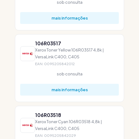
sob consulta
mais informações
106R03517
Xerox Toner Yellow 106R03517 4,8k |
VersaLink C400, C405
EAN: 0095205842012
sob consulta
mais informações
106R03518
Xerox Toner Cyan 106R03518 4,8k |
VersaLink C400, C405
EAN: 0095205842029