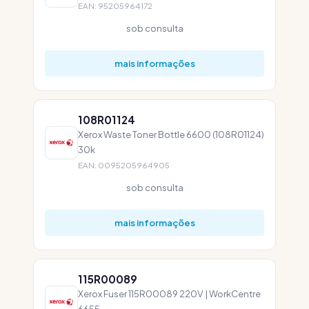
EAN: 95205964172
sob consulta
mais informações
108R01124
Xerox Waste Toner Bottle 6600 (108R01124)
30k
EAN: 0095205964905
sob consulta
mais informações
115R00089
Xerox Fuser 115R00089 220V | WorkCentre
6655