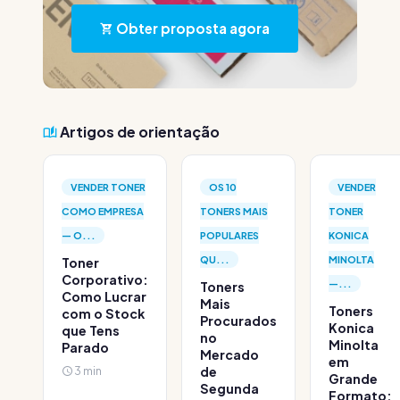
Obter proposta agora
Artigos de orientação
VENDER TONER
OS 10
VENDER
COMO EMPRESA
TONERS MAIS
TONER
— O...
POPULARES
KONICA
QU...
MINOLTA
Toner
Corporativo:
—...
Toners
Como Lucrar
Mais
Toners
com o Stock
Procurados
Konica
que Tens
no
Minolta
Parado
Mercado
em
3 min
de
Grande
Segunda
Formato: