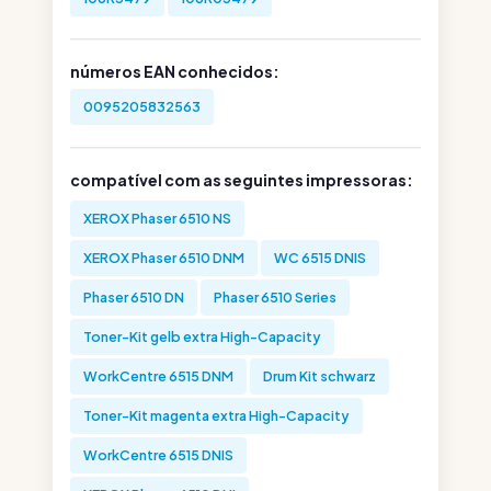
números EAN conhecidos:
0095205832563
compatível com as seguintes impressoras:
XEROX Phaser 6510 NS
XEROX Phaser 6510 DNM
WC 6515 DNIS
Phaser 6510 DN
Phaser 6510 Series
Toner-Kit gelb extra High-Capacity
WorkCentre 6515 DNM
Drum Kit schwarz
Toner-Kit magenta extra High-Capacity
WorkCentre 6515 DNIS