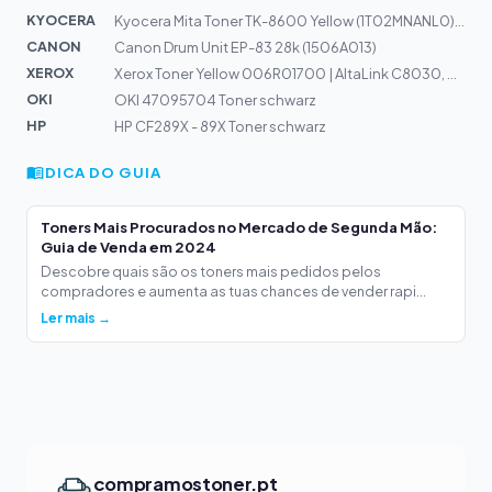
KYOCERA
Kyocera Mita Toner TK-8600 Yellow (1T02MNANL0) 20k
CANON
Canon Drum Unit EP-83 28k (1506A013)
XEROX
Xerox Toner Yellow 006R01700 | AltaLink C8030, C8035, C...
OKI
OKI 47095704 Toner schwarz
HP
HP CF289X - 89X Toner schwarz
DICA DO GUIA
Toners Mais Procurados no Mercado de Segunda Mão:
Guia de Venda em 2024
Descobre quais são os toners mais pedidos pelos
compradores e aumenta as tuas chances de vender rapi...
Ler mais →
compramostoner.pt