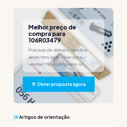
Melhor preço de
compra para
106R03479
Precisas de dinheiro rápido e
ainda tens este toner para
vender? Nós compramo-lo.
Obter proposta agora
Artigos de orientação