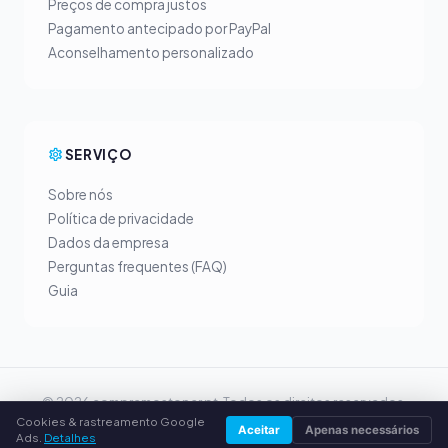
Preços de compra justos
Pagamento antecipado por PayPal
Aconselhamento personalizado
SERVIÇO
Sobre nós
Política de privacidade
Dados da empresa
Perguntas frequentes (FAQ)
Guia
© 2026 compramostoner.pt. Todos os direitos reservados.
Cookies & rastreamento Google
Vender toner na tua cidade
Aceitar
Apenas necessários
Ads.
Detalhes