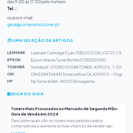
das 9:00 às 17:00 pelo número:
Tel.:
ou por e-mail:
geral@compramostoner.pt
UMA SELEÇÃO DE ARTIGOS
LEXMARK
Lexmark Cartridge Cyan 75B20C0 10k | CS727, CX727, CS72...
EPSON
Epson Waste Toner Bottle (C13S050595)
TOSHIBA
Toshiba E-STUDIO 5008A TONER, 43900 S., T-3008E
OKI
OKI ES8431/8441 Toner yellow CA. 10000 S. - Original -...
HP
Hp Toner 658A - W2003A magenta
DICA DO GUIA
Toners Mais Procurados no Mercado de Segunda Mão:
Guia de Venda em 2024
Descobre quais são os toners mais pedidos pelos
compradores e aumenta as tuas chances de vender rapi...