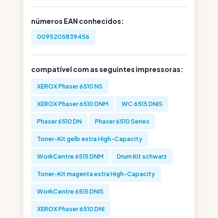
números EAN conhecidos:
0095205839456
compatível com as seguintes impressoras:
XEROX Phaser 6510 NS
XEROX Phaser 6510 DNM
WC 6515 DNIS
Phaser 6510 DN
Phaser 6510 Series
Toner-Kit gelb extra High-Capacity
WorkCentre 6515 DNM
Drum Kit schwarz
Toner-Kit magenta extra High-Capacity
WorkCentre 6515 DNIS
XEROX Phaser 6510 DNI