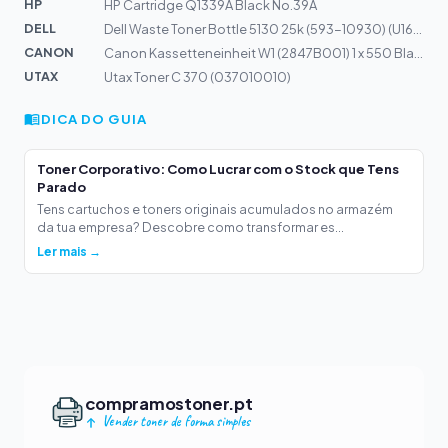
HP
HP Cartridge Q1339A Black No.39A
DELL
Dell Waste Toner Bottle 5130 25k (593-10930) (U162N)
CANON
Canon Kassetteneinheit W1 (2847B001) 1 x 550 Blatt Univ...
UTAX
Utax Toner C 370 (037010010)
DICA DO GUIA
Toner Corporativo: Como Lucrar com o Stock que Tens
Parado
Tens cartuchos e toners originais acumulados no armazém
da tua empresa? Descobre como transformar es...
Ler mais →
compramostoner.pt
Vender toner de forma simples