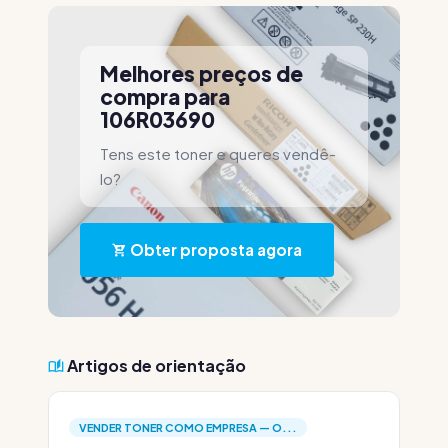
Melhores preços de
compra para
106R03690
Tens este toner e queres vendê-
lo?
Obter proposta agora
Artigos de orientação
VENDER TONER COMO EMPRESA — O...