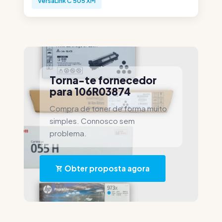
VersaLink C 505 XM
Torna-te fornecedor
para 106R03874
Compra de toner de forma muito
simples. Connosco sem
problema.
Obter proposta agora