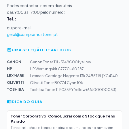
Podes contactar-nos em dias úteis
das 9:00 às 17:00 pelo número:
Tel.:
ou por e-mail:
geral@compramostoner.pt
UMA SELEÇÃO DE ARTIGOS
CANON
Canon Toner T11 - 5149C001 yellow
HP
HP Wartungskit C7770-60287
LEXMARK
Lexmark Cartridge Magenta 13k 24B6718 | XC4140, XC4150
OLIVETTI
Olivetti Toner B0774 Cyan 10k
TOSHIBA
Toshiba Toner T-FC35EY Yellow (6AJ00000053)
DICA DO GUIA
Toner Corporativo: Como Lucrar com o Stock que Tens
Parado
Tens cartuchos e toners originais acumulados no armazém