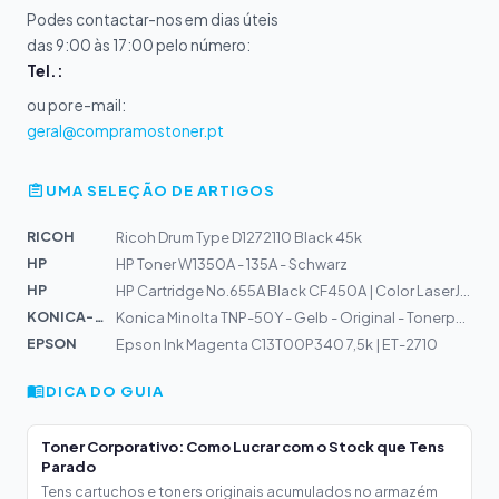
Podes contactar-nos em dias úteis
das 9:00 às 17:00 pelo número:
Tel.:
ou por e-mail:
geral@compramostoner.pt
UMA SELEÇÃO DE ARTIGOS
RICOH
Ricoh Drum Type D1272110 Black 45k
HP
HP Toner W1350A - 135A - Schwarz
HP
HP Cartridge No.655A Black CF450A | Color LaserJet M652...
KONICA-MIN...
Konica Minolta TNP-50Y - Gelb - Original - Tonerpatrone...
EPSON
Epson Ink Magenta C13T00P340 7,5k | ET-2710
DICA DO GUIA
Toner Corporativo: Como Lucrar com o Stock que Tens
Parado
Tens cartuchos e toners originais acumulados no armazém