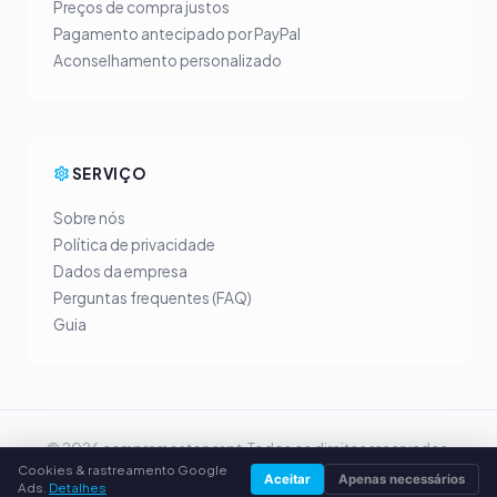
Preços de compra justos
Pagamento antecipado por PayPal
Aconselhamento personalizado
SERVIÇO
Sobre nós
Política de privacidade
Dados da empresa
Perguntas frequentes (FAQ)
Guia
© 2026 compramostoner.pt. Todos os direitos reservados.
Cookies & rastreamento Google
Vender toner na tua cidade
Aceitar
Apenas necessários
Ads.
Detalhes