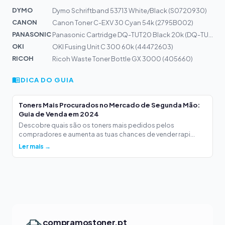
DYMO
Dymo Schriftband 53713 White/Black (S0720930)
CANON
Canon Toner C-EXV 30 Cyan 54k (2795B002)
PANASONIC
Panasonic Cartridge DQ-TUT20 Black 20k (DQ-TUT20K)
OKI
OKI Fusing Unit C 300 60k (44472603)
RICOH
Ricoh Waste Toner Bottle GX 3000 (405660)
DICA DO GUIA
Toners Mais Procurados no Mercado de Segunda Mão:
Guia de Venda em 2024
Descobre quais são os toners mais pedidos pelos
compradores e aumenta as tuas chances de vender rapi...
Ler mais →
compramostoner.pt