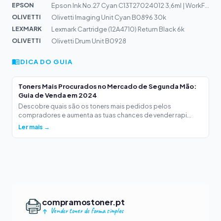
EPSON
Epson Ink No.27 Cyan C13T27024012 3,6ml | WorkForce WF-...
OLIVETTI
Olivetti Imaging Unit Cyan B0896 30k
LEXMARK
Lexmark Cartridge (12A4710) Return Black 6k
OLIVETTI
Olivetti Drum Unit B0928
DICA DO GUIA
Toners Mais Procurados no Mercado de Segunda Mão:
Guia de Venda em 2024
Descobre quais são os toners mais pedidos pelos
compradores e aumenta as tuas chances de vender rapi...
Ler mais →
compramostoner.pt
Vender toner de forma simples