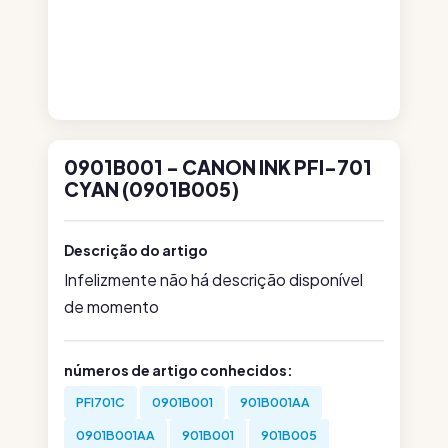
0901B001 - CANON INK PFI-701
CYAN (0901B005)
Descrição do artigo
Infelizmente não há descrição disponível
de momento
números de artigo conhecidos:
PFI701C
0901B001
901B001AA
0901B001AA
901B001
901B005