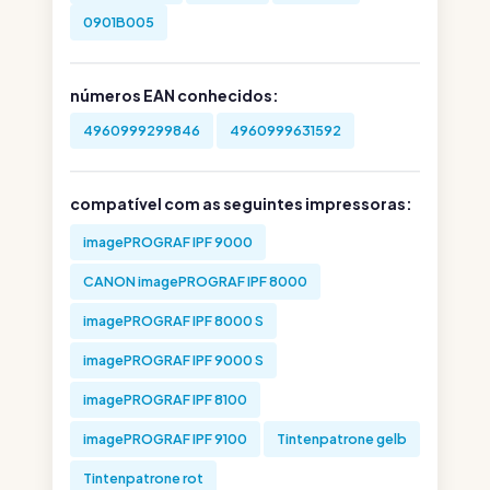
0901B005
números EAN conhecidos:
4960999299846
4960999631592
compatível com as seguintes impressoras:
imagePROGRAF IPF 9000
CANON imagePROGRAF IPF 8000
imagePROGRAF IPF 8000 S
imagePROGRAF IPF 9000 S
imagePROGRAF IPF 8100
imagePROGRAF IPF 9100
Tintenpatrone gelb
Tintenpatrone rot