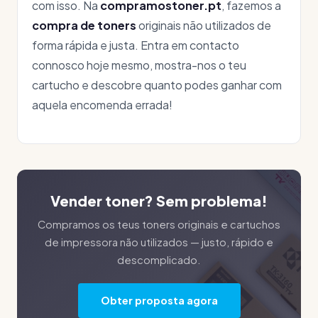
com isso. Na
compramostoner.pt
, fazemos a
compra de toners
originais não utilizados de
forma rápida e justa. Entra em contacto
connosco hoje mesmo, mostra-nos o teu
cartucho e descobre quanto podes ganhar com
aquela encomenda errada!
Vender toner? Sem problema!
Compramos os teus toners originais e cartuchos
de impressora não utilizados — justo, rápido e
descomplicado.
Obter proposta agora