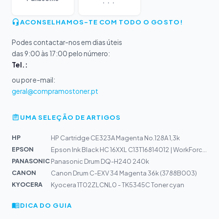
ACONSELHAMOS-TE COM TODO O GOSTO!
Podes contactar-nos em dias úteis
das 9:00 às 17:00 pelo número:
Tel.:
ou por e-mail:
geral@compramostoner.pt
UMA SELEÇÃO DE ARTIGOS
HP
HP Cartridge CE323A Magenta No.128A 1,3k
EPSON
Epson Ink Black HC 16XXL C13T16814012 | WorkForce WF-26...
PANASONIC
Panasonic Drum DQ-H240 240k
CANON
Canon Drum C-EXV 34 Magenta 36k (3788B003)
KYOCERA
Kyocera 1T02ZLCNL0 - TK5345C Toner cyan
DICA DO GUIA