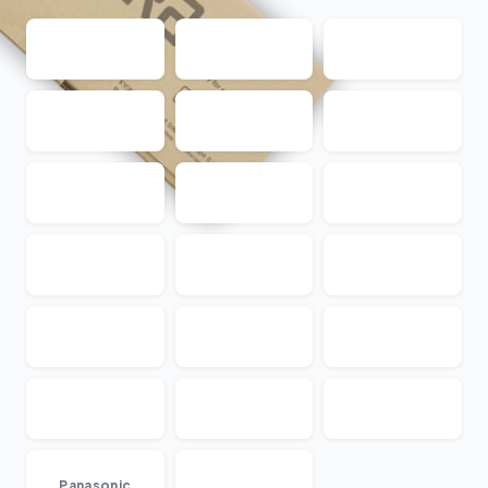
...
Panasonic