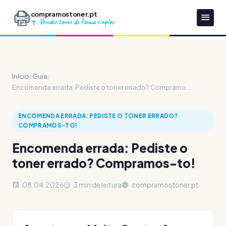
compramostoner.pt
Vender toner de forma simples
Início
/
Guia
/
Encomenda errada: Pediste o toner errado? Compramo...
ENCOMENDA ERRADA: PEDISTE O TONER ERRADO?
COMPRAMOS-TO!
Encomenda errada: Pediste o
toner errado? Compramos-to!
08.04.2026
3 min de leitura
compramostoner.pt