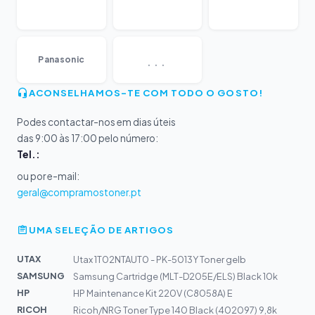
...
Panasonic
ACONSELHAMOS-TE COM TODO O GOSTO!
Podes contactar-nos em dias úteis
das 9:00 às 17:00 pelo número:
Tel.:
ou por e-mail:
geral@compramostoner.pt
UMA SELEÇÃO DE ARTIGOS
UTAX
Utax 1T02NTAUT0 - PK-5013Y Toner gelb
SAMSUNG
Samsung Cartridge (MLT-D205E/ELS) Black 10k
HP
HP Maintenance Kit 220V (C8058A) E
RICOH
Ricoh/NRG Toner Type 140 Black (402097) 9,8k