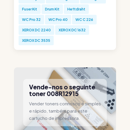
Fuser Kit
Drum Kit
Heftdraht
WC Pro 32
WC Pro 40
WC C 226
XEROX DC 2240
XEROX DC 1632
XEROX DC 3535
Vende-nos o seguinte
toner 008R12915
Vender toners connosco é simples
e rápido, também para este
cartucho de impressora.