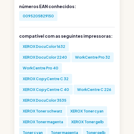
números EAN conhecidos:
0095205829150
compatível com as seguintes impressoras:
XEROX DocuColor 1632
XEROX DocuColor 2240
WorkCentre Pro 32
WorkCentre Pro 40
XEROX CopyCentre C 32
XEROX CopyCentre C 40
WorkCentre C 226
XEROX DocuColor 3535
XEROX Toner schwarz
XEROX Toner cyan
XEROX Toner magenta
XEROX Toner gelb
Toner cyan
Toner magenta
Toner gelb