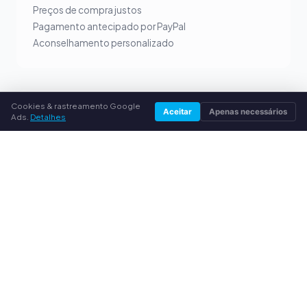
Preços de compra justos
Pagamento antecipado por PayPal
Aconselhamento personalizado
Cookies & rastreamento Google
SERVIÇO
Aceitar
Apenas necessários
Ads.
Detalhes
Sobre nós
Política de privacidade
Dados da empresa
Perguntas frequentes (FAQ)
Guia
© 2026 compramostoner.pt. Todos os direitos reservados.
Vender toner na tua cidade