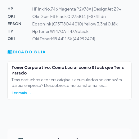
HP
HP Ink No.746 Magenta P2V78A | DesignJet Z9+
OKI
Oki Drum ES Black 01275104 | ES7411dn
EPSON
Epson Ink (C13T18044010) Yellow 3,3ml 0,18k
HP
Hp Toner W1470A- 147A black
OKI
Oki Toner MB 441 1,5k (44992401)
DICA DO GUIA
Toner Corporativo: Como Lucrar com o Stock que Tens
Parado
Tens cartuchos e toners originais acumulados no armazém
da tua empresa? Descobre como transformar es...
Ler mais →